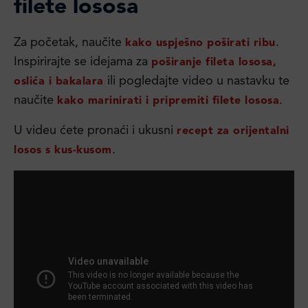
filete lososa
Za početak, naučite
.
kako uspješno poširati ribu
Inspirirajte se idejama za
poširanje fileta lososa,
ili pogledajte video u nastavku te
oslića i bakalara
naučite
.
kako marinirati i pripremiti filete lososa
U videu ćete pronaći i ukusni
recept za orijentalni
.
losos s kus-kusom