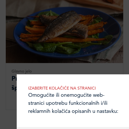
Glavno jelo
Pržena skuša s batatom i mladim
špinatom
IZABERITE KOLAČIĆE NA STRANICI
Omogućite ili onemogućite web-
stranici upotrebu funkcionalnih i/ili
reklamnih kolačića opisanih u nastavku:
Učitajte više