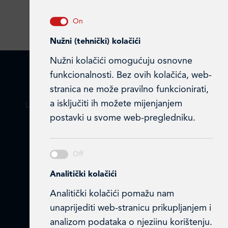
Nužni (tehnički) kolačići
Nužni kolačići omogućuju osnovne
funkcionalnosti. Bez ovih kolačića, web-
stranica ne može pravilno funkcionirati,
a isključiti ih možete mijenjanjem
LEDO PLUS D.O.O.
postavki u svome web-pregledniku.
Ulica Julija Knifera 10
,
10000 Zagreb, Hrvatska
TEL: +385 (0)1 2385 555
Analitički kolačići
Email:
ledo@ledo.hr
OIB 07179054100
Analitički kolačići pomažu nam
Matični broj (MB): 4938763
unaprijediti web-stranicu prikupljanjem i
analizom podataka o njeziinu korištenju.