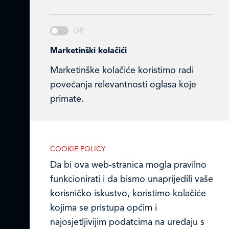
Ledo Hrvatska
Prodajni centri
Ledo u inozemstvu
Marketinški kolačići
Marketinške kolačiće koristimo radi
Online formular
povećanja relevantnosti oglasa koje
primate.
Obavijest o Privatnosti i Kolačići
Privacy notice and Cookies
© LEDO plus d.o.o. 2026.
COOKIE POLICY
Da bi ova web-stranica mogla pravilno
funkcionirati i da bismo unaprijedili vaše
korisničko iskustvo, koristimo kolačiće
kojima se pristupa općim i
najosjetljivijim podatcima na uređaju s