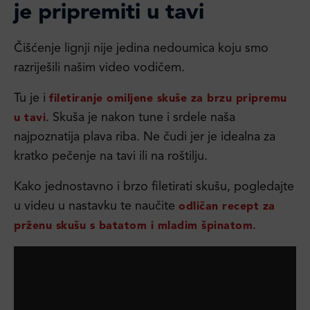
je pripremiti u tavi
Čišćenje lignji nije jedina nedoumica koju smo
razriješili našim video vodičem.
Tu je i
filetiranje omiljene skuše za brzu pripremu
. Skuša je nakon tune i srdele naša
u tavi
najpoznatija plava riba. Ne čudi jer je idealna za
kratko pečenje na tavi ili na roštilju.
Kako jednostavno i brzo filetirati skušu, pogledajte
u videu u nastavku te naučite
odličan recept za
.
prženu skušu s batatom i mladim špinatom