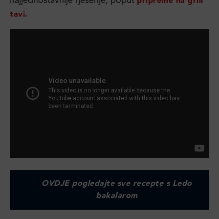
najjednostavnije rješenje, poput
pripreme na grill
tavi.
OVDJE pogledajte sve recepte s Ledo
bakalarom