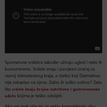
Spomenute srdelice također uživaju ugled i rado ih
konzumiramo. Srdele imaju i povijesni značaj za
razvoj dalmatinskog kraja, a rijetko koji Dalmatinac
nije odrastao na njima. Zašto ih toliko volimo? Zato
što
srdele imaju brojne nutritivne i gastronomske
kojima je teško odoljeti.
adute
Ako ste ipak više tip za nešto kompleksniju ribu