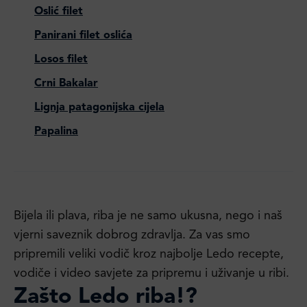
Oslić filet
Panirani filet oslića
Losos filet
Crni Bakalar
Lignja patagonijska cijela
Papalina
Bijela ili plava, riba je ne samo ukusna, nego i naš
vjerni saveznik dobrog zdravlja. Za vas smo
pripremili veliki vodič kroz najbolje Ledo recepte,
vodiče i video savjete za pripremu i uživanje u ribi.
Zašto Ledo riba!?