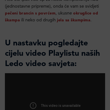
(jednostavne pripreme), onda će vam se svidjeti
, ukusne
pečeni brancin s povrćem
okruglice od
ili neko od drugih
.
škampa
jela sa škampima
U nastavku pogledajte
cijelu video Playlistu naših
Ledo video savjeta: