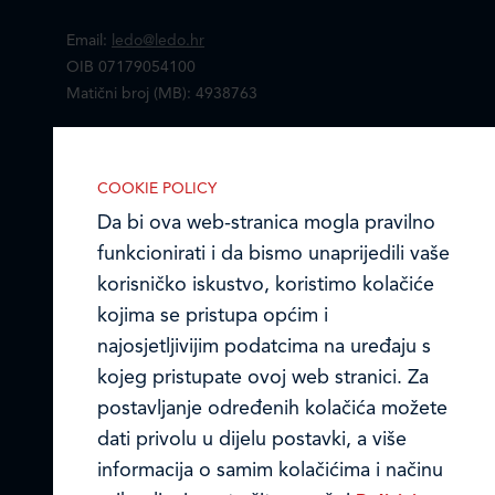
Email:
ledo@ledo.hr
OIB 07179054100
Matični broj (MB): 4938763
Ledo Hrvatska
COOKIE POLICY
Prodajni centri
Da bi ova web-stranica mogla pravilno
funkcionirati i da bismo unaprijedili vaše
Ledo u inozemstvu
korisničko iskustvo, koristimo kolačiće
Online formular
kojima se pristupa općim i
najosjetljivijim podatcima na uređaju s
Obavijest o Privatnosti i Kolačići
kojeg pristupate ovoj web stranici. Za
postavljanje određenih kolačića možete
Privacy notice and Cookies
dati privolu u dijelu postavki, a više
© LEDO plus d.o.o. 2026.
informacija o samim kolačićima i načinu