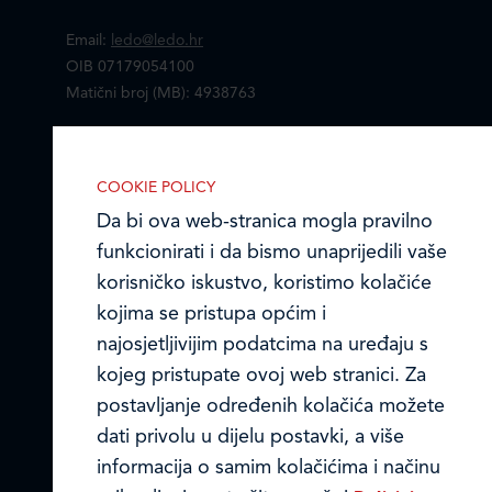
Email:
ledo@ledo.hr
OIB 07179054100
Matični broj (MB): 4938763
Ledo Hrvatska
COOKIE POLICY
Prodajni centri
Da bi ova web-stranica mogla pravilno
funkcionirati i da bismo unaprijedili vaše
Ledo u inozemstvu
korisničko iskustvo, koristimo kolačiće
Online formular
kojima se pristupa općim i
najosjetljivijim podatcima na uređaju s
Obavijest o Privatnosti i Kolačići
kojeg pristupate ovoj web stranici. Za
postavljanje određenih kolačića možete
Privacy notice and Cookies
dati privolu u dijelu postavki, a više
© LEDO plus d.o.o. 2026.
informacija o samim kolačićima i načinu