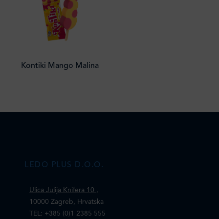
Kontiki Mango Malina
LEDO PLUS D.O.O.
Ulica Julija Knifera 10
,
10000 Zagreb, Hrvatska
TEL: +385 (0)1 2385 555