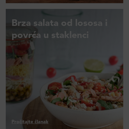
Brza salata od lososa i
povrća u staklenci
Pročitajte članak