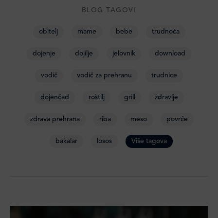
BLOG TAGOVI
obitelj
mame
bebe
trudnoća
dojenje
dojilje
jelovnik
download
vodič
vodič za prehranu
trudnice
dojenčad
roštilj
grill
zdravlje
zdrava prehrana
riba
meso
povrće
bakalar
losos
više tagova