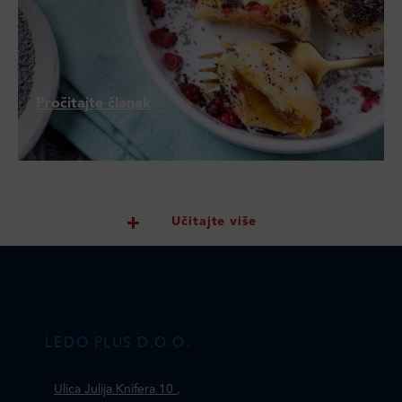
Pročitajte članak
Učitajte više
LEDO PLUS D.O.O.
Ulica Julija Knifera 10
,