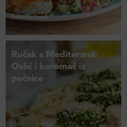
Pročitajte članak
Ručak s Mediterana:
Oslić i koromač iz
pećnice