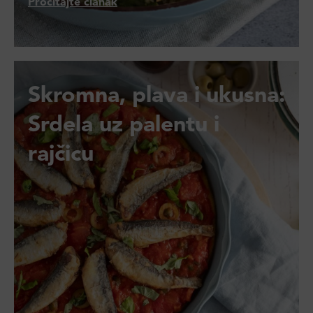
Pročitajte članak
Skromna, plava i ukusna:
Srdela uz palentu i
rajčicu