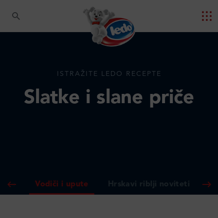
ISTRAŽITE LEDO RECEPTE
Slatke i slane priče
Sve
Vodiči i upute
Hrskavi riblji noviteti
Ce