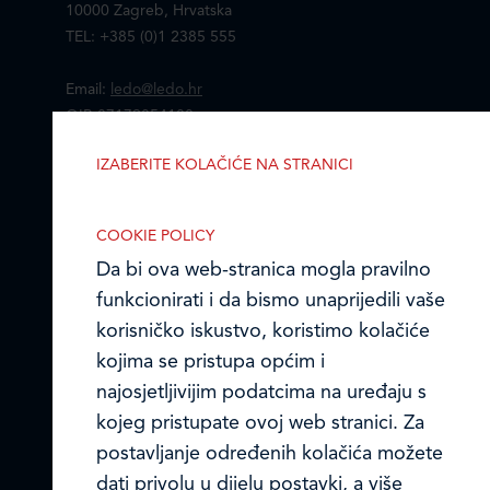
10000 Zagreb, Hrvatska
TEL: +385 (0)1 2385 555
Email:
ledo@ledo.hr
OIB 07179054100
Matični broj (MB): 4938763
IZABERITE KOLAČIĆE NA STRANICI
Omogućite ili onemogućite web-
Ledo Hrvatska
stranici upotrebu funkcionalnih i/ili
COOKIE POLICY
Prodajni centri
reklamnih kolačića opisanih u nastavku:
Da bi ova web-stranica mogla pravilno
funkcionirati i da bismo unaprijedili vaše
Ledo u inozemstvu
korisničko iskustvo, koristimo kolačiće
Online formular
kojima se pristupa općim i
najosjetljivijim podatcima na uređaju s
Obavijest o Privatnosti i Kolačići
Nužni (tehnički) kolačići
kojeg pristupate ovoj web stranici. Za
Nužni kolačići omogućuju osnovne
postavljanje određenih kolačića možete
Privacy notice and Cookies
funkcionalnosti. Bez ovih kolačića, web-
dati privolu u dijelu postavki, a više