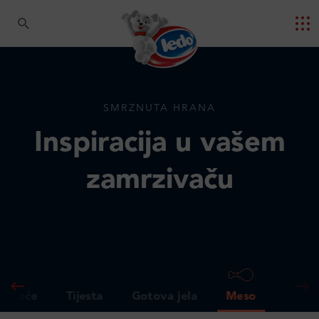
SMRZNUTA HRANA
Inspiracija u vašem
zamrzivaču
 i voće
Tijesta
Gotova jela
Meso