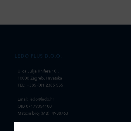
LEDO PLUS D.O.O.
Ulica Julija Knifera 10
,
10000 Zagreb, Hrvatska
TEL: +385 (0)1 2385 555
Email:
ledo@ledo.hr
OIB 07179054100
Matični broj (MB): 4938763
Ledo Hrvatska