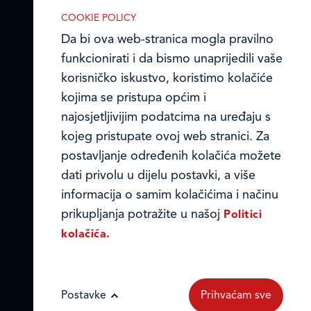
COOKIE POLICY
Prodajni centri
Da bi ova web-stranica mogla pravilno
funkcionirati i da bismo unaprijedili vaše
Ledo u inozemstvu
korisničko iskustvo, koristimo kolačiće
IZABERITE KOLAČIĆE NA STRANICI
Online formular
Omogućite ili onemogućite web-
kojima se pristupa općim i
stranici upotrebu funkcionalnih i/ili
najosjetljivijim podatcima na uređaju s
Obavijest o Privatnosti i Kolačići
reklamnih kolačića opisanih u nastavku:
kojeg pristupate ovoj web stranici. Za
postavljanje određenih kolačića možete
Privacy notice and Cookies
dati privolu u dijelu postavki, a više
© LEDO plus d.o.o. 2026.
informacija o samim kolačićima i načinu
prikupljanja potražite u našoj
Politici
Nužni (tehnički) kolačići
kolačića.
Nužni kolačići omogućuju osnovne
funkcionalnosti. Bez ovih kolačića, web-
Postavke
Prihvaćam sve
stranica ne može pravilno funkcionirati,