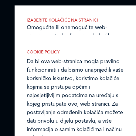
Email:
ledo@ledo.hr
OIB 07179054100
IZABERITE KOLAČIĆE NA STRANICI
Matični broj (MB): 4938763
Omogućite ili onemogućite web-
stranici upotrebu funkcionalnih i/ili
Ledo Hrvatska
reklamnih kolačića opisanih u nastavku:
COOKIE POLICY
Prodajni centri
Da bi ova web-stranica mogla pravilno
funkcionirati i da bismo unaprijedili vaše
Ledo u inozemstvu
korisničko iskustvo, koristimo kolačiće
Online formular
kojima se pristupa općim i
Nužni (tehnički) kolačići
najosjetljivijim podatcima na uređaju s
Obavijest o Privatnosti i Kolačići
Nužni kolačići omogućuju osnovne
kojeg pristupate ovoj web stranici. Za
funkcionalnosti. Bez ovih kolačića, web-
postavljanje određenih kolačića možete
Privacy notice and Cookies
stranica ne može pravilno funkcionirati,
dati privolu u dijelu postavki, a više
a isključiti ih možete mijenjanjem
© LEDO plus d.o.o. 2026.
informacija o samim kolačićima i načinu
postavki u svome web-pregledniku.