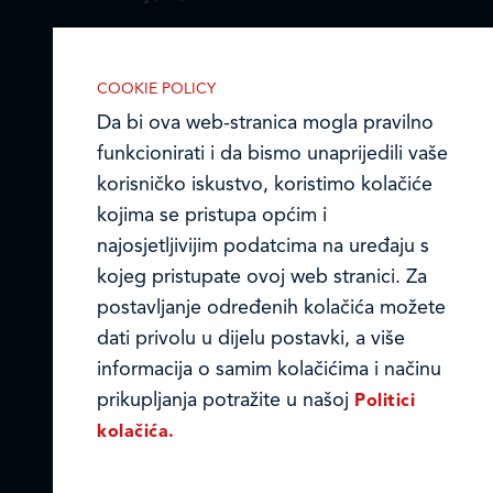
Ledo Hrvatska
COOKIE POLICY
Prodajni centri
Da bi ova web-stranica mogla pravilno
funkcionirati i da bismo unaprijedili vaše
Ledo u inozemstvu
korisničko iskustvo, koristimo kolačiće
Online formular
kojima se pristupa općim i
IZABERITE KOLAČIĆE NA STRANICI
najosjetljivijim podatcima na uređaju s
Omogućite ili onemogućite web-
Obavijest o Privatnosti i Kolačići
kojeg pristupate ovoj web stranici. Za
stranici upotrebu funkcionalnih i/ili
postavljanje određenih kolačića možete
Privacy notice and Cookies
reklamnih kolačića opisanih u nastavku:
dati privolu u dijelu postavki, a više
© LEDO plus d.o.o. 2026.
informacija o samim kolačićima i načinu
prikupljanja potražite u našoj
Politici
kolačića.
Nužni (tehnički) kolačići