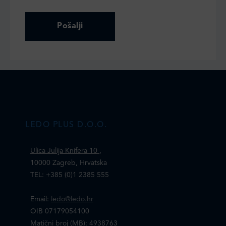
LEDO PLUS D.O.O.
Ulica Julija Knifera 10
,
10000 Zagreb, Hrvatska
TEL: +385 (0)1 2385 555
Email:
ledo@ledo.hr
OIB 07179054100
Matični broj (MB): 4938763