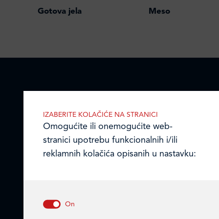
Gotova jela
Meso
LEDO PLUS D.O.O.
IZABERITE KOLAČIĆE NA STRANICI
Omogućite ili onemogućite web-
Ulica Julija Knifera 10
,
stranici upotrebu funkcionalnih i/ili
10000 Zagreb, Hrvatska
reklamnih kolačića opisanih u nastavku:
TEL: +385 (0)1 2385 555
Email:
ledo@ledo.hr
OIB 07179054100
Matični broj (MB): 4938763