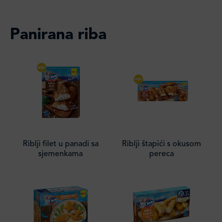
Panirana riba
Riblji filet u panadi sa
Riblji štapići s okusom
sjemenkama
pereca