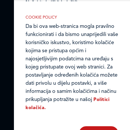
Nužni (tehnički) kolačići
Ledo Hrvatska
Nužni kolačići omogućuju osnovne
COOKIE POLICY
Prodajni centri
funkcionalnosti. Bez ovih kolačića, web-
Da bi ova web-stranica mogla pravilno
stranica ne može pravilno funkcionirati,
funkcionirati i da bismo unaprijedili vaše
Ledo u inozemstvu
a isključiti ih možete mijenjanjem
korisničko iskustvo, koristimo kolačiće
postavki u svome web-pregledniku.
Online formular
kojima se pristupa općim i
najosjetljivijim podatcima na uređaju s
Obavijest o Privatnosti i Kolačići
kojeg pristupate ovoj web stranici. Za
postavljanje određenih kolačića možete
Privacy notice and Cookies
Analitički kolačići
dati privolu u dijelu postavki, a više
Analitički kolačići pomažu nam
© LEDO plus d.o.o. 2026.
informacija o samim kolačićima i načinu
unaprijediti web-stranicu prikupljanjem i
prikupljanja potražite u našoj
Politici
analizom podataka o njeziinu korištenju.
kolačića.