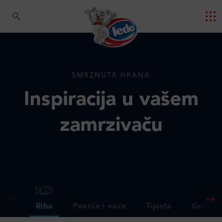
SMRZNUTA HRANA
Inspiracija u vašem
zamrzivaču
Riba
Povrće i voće
Tijesta
Gotova 