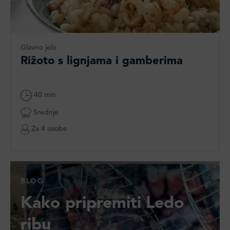
Glavno jelo
Rižoto s lignjama i gamberima
40 min
Srednje
Za 4 osobe
BLOG
Kako pripremiti Ledo
ribu