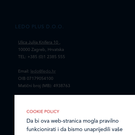
LEDO PLUS D.O.O.
Ulica Julija Knifera 10
,
10000 Zagreb, Hrvatska
TEL: +385 (0)1 2385 555
Email:
ledo@ledo.hr
OIB 07179054100
Matični broj (MB): 4938763
Ledo Hrvatska
COOKIE POLICY
Prodajni centri
Da bi ova web-stranica mogla pravilno
funkcionirati i da bismo unaprijedili vaše
Ledo u inozemstvu