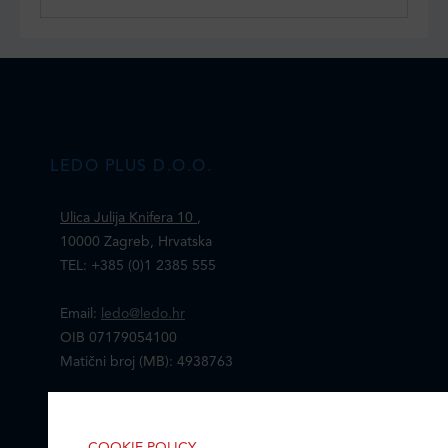
LEDO PLUS D.O.O.
Ulica Julija Knifera 10
,
10000 Zagreb, Hrvatska
TEL: +385 (0)1 2385 555
Email:
ledo@ledo.hr
OIB 07179054100
Matični broj (MB): 4938763
Ledo Hrvatska