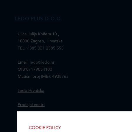
LEDO PLUS D.O.O.
Ulica Julija Knifera 10
,
10000 Zagreb, Hrvatska
TEL: +385 (0)1 2385 555
Email:
ledo@ledo.hr
OIB 07179054100
Matični broj (MB): 4938763
Ledo Hrvatska
Prodajni centri
Ledo u inozemstvu
COOKIE POLICY
IZABERITE KOLAČIĆE NA STRANICI