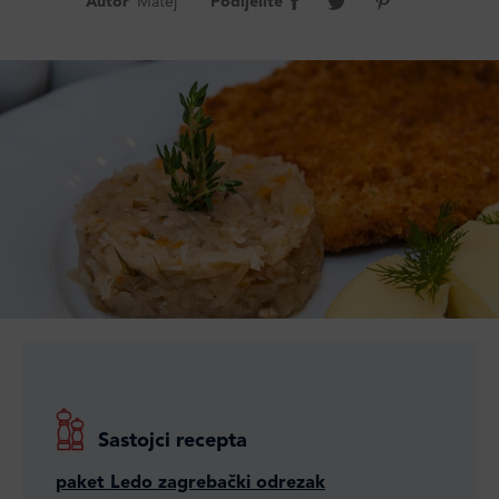
Autor
Matej
Podijelite
Sastojci recepta
paket Ledo zagrebački odrezak