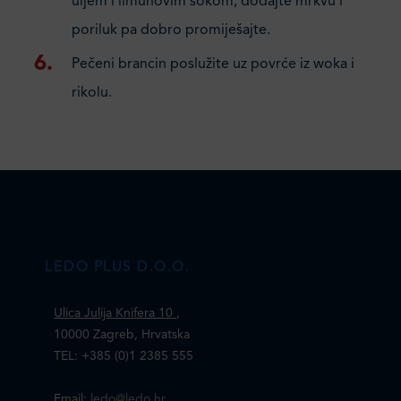
uljem i limunovim sokom, dodajte mrkvu i
poriluk pa dobro promiješajte.
Pečeni brancin poslužite uz povrće iz woka i
rikolu.
LEDO PLUS D.O.O.
Ulica Julija Knifera 10
,
10000 Zagreb, Hrvatska
TEL: +385 (0)1 2385 555
Email:
ledo@ledo.hr