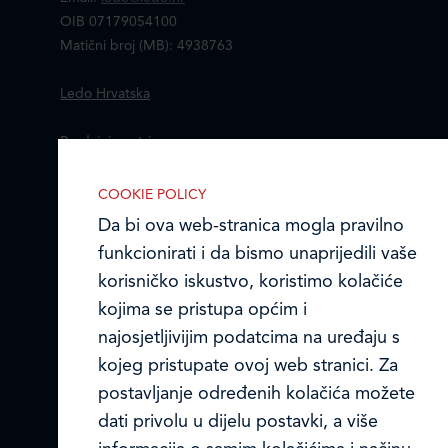
OIB 07179054100
Matični broj (MB): 4938763
Ledo Hrvatska
Prodajni centri
Ledo u inozemstvu
COOKIE POLICY
Da bi ova web-stranica mogla pravilno
Online formular
funkcionirati i da bismo unaprijedili vaše
korisničko iskustvo, koristimo kolačiće
Obavijest o Privatnosti i Kolačići
kojima se pristupa općim i
Privacy notice and Cookies
najosjetljivijim podatcima na uređaju s
IZABERITE KOLAČIĆE NA STRANICI
kojeg pristupate ovoj web stranici. Za
Omogućite ili onemogućite web-
© LEDO plus d.o.o. 2026.
postavljanje određenih kolačića možete
stranici upotrebu funkcionalnih i/ili
dati privolu u dijelu postavki, a više
reklamnih kolačića opisanih u nastavku: