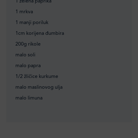
1 zelena paprika
1 mrkva
1 manji poriluk
1cm korijena đumbira
200g rikole
malo soli
malo papra
1/2 žličice kurkume
malo maslinovog ulja
malo limuna