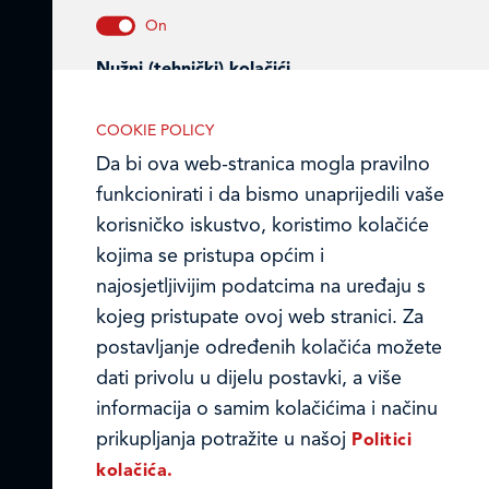
OIB 07179054100
Matični broj (MB): 4938763
Nužni (tehnički) kolačići
Ledo Hrvatska
Nužni kolačići omogućuju osnovne
COOKIE POLICY
funkcionalnosti. Bez ovih kolačića, web-
Prodajni centri
Da bi ova web-stranica mogla pravilno
stranica ne može pravilno funkcionirati,
funkcionirati i da bismo unaprijedili vaše
Ledo u inozemstvu
a isključiti ih možete mijenjanjem
korisničko iskustvo, koristimo kolačiće
postavki u svome web-pregledniku.
Online formular
kojima se pristupa općim i
najosjetljivijim podatcima na uređaju s
Obavijest o Privatnosti i Kolačići
kojeg pristupate ovoj web stranici. Za
postavljanje određenih kolačića možete
Privacy notice and Cookies
Analitički kolačići
dati privolu u dijelu postavki, a više
Analitički kolačići pomažu nam
© LEDO plus d.o.o. 2026.
informacija o samim kolačićima i načinu
unaprijediti web-stranicu prikupljanjem i
prikupljanja potražite u našoj
Politici
analizom podataka o njeziinu korištenju.
kolačića.