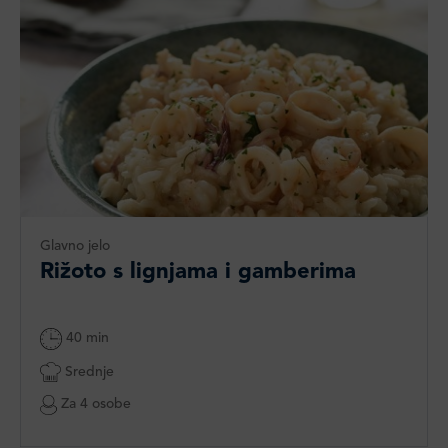
Glavno jelo
Rižoto s lignjama i gamberima
40 min
Srednje
Za 4 osobe