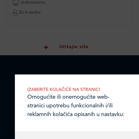
Jednostavno
Za 4 osobe
Učitajte više
LEDO PLUS D.O.O.
IZABERITE KOLAČIĆE NA STRANICI
Omogućite ili onemogućite web-
Ulica Julija Knifera 10
,
stranici upotrebu funkcionalnih i/ili
10000 Zagreb, Hrvatska
reklamnih kolačića opisanih u nastavku:
TEL: +385 (0)1 2385 555
Email:
ledo@ledo.hr