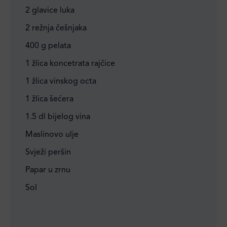
2 glavice luka
2 režnja češnjaka
400 g pelata
1 žlica koncetrata rajčice
1 žlica vinskog octa
1 žlica šećera
1.5 dl bijelog vina
Maslinovo ulje
Svježi peršin
Papar u zrnu
Sol