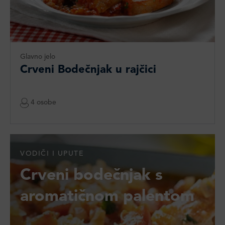
Glavno jelo
Crveni Bodečnjak u rajčici
4 osobe
VODIČI I UPUTE
Crveni bodečnjak s
aromatičnom palentom