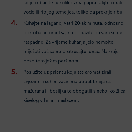
solju i ubacite nekoliko zrna papra. Ulijte i malo
vode ili ribljeg temeljca, toliko da prekrije ribu.
Kuhajte na laganoj vatri 20-ak minuta, odnosno
dok riba ne omekša, no pripazite da vam se ne
raspadne. Za vrijeme kuhanja jelo nemojte
miješati već samo protresajte lonac. Na kraju
pospite svježim peršinom.
Poslužite uz palentu koju ste aromatizirali
svježim ili suhim začinima poput timijana,
mažurana ili bosiljka te obogatili s nekoliko žlica
kiselog vrhnja i maslacem.