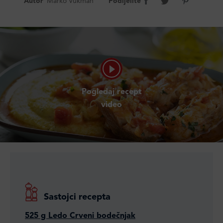
Autor
Marko Vukman
Podijelite
Pogledaj recept
video
Sastojci recepta
525 g Ledo Crveni bodečnjak