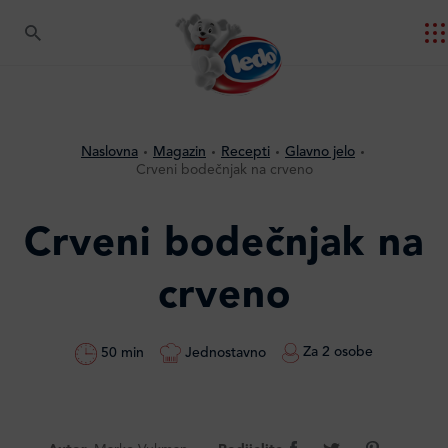
Naslovna
Magazin
Recepti
Glavno jelo
Crveni bodečnjak na crveno
Crveni bodečnjak na
crveno
Za 2 osobe
Jednostavno
50 min