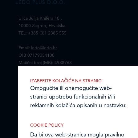
LEDO PLUS D.O.O.
Ulica Julija Knifera 10
,
10000 Zagreb, Hrvatska
TEL: +385 (0)1 2385 555
Email:
ledo@ledo.hr
OIB 07179054100
Matični broj (MB): 4938763
Ledo Hrvatska
IZABERITE KOLAČIĆE NA STRANICI
Omogućite ili onemogućite web-
Prodajni centri
stranici upotrebu funkcionalnih i/ili
reklamnih kolačića opisanih u nastavku:
Ledo u inozemstvu
Online formular
COOKIE POLICY
Da bi ova web-stranica mogla pravilno
Obavijest o Privatnosti i Kolačići