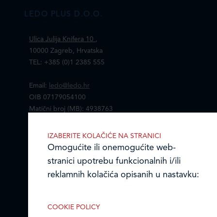
LEDO PLUS D.O.O.
Ulica Julija Knifera 10
,
10000 Zagreb, Hrvatska
TEL: +385 (0)1 2385 555
Email:
ledo@ledo.hr
OIB 07179054100
Matični broj (MB): 4938763
Ledo Hrvatska
IZABERITE KOLAČIĆE NA STRANICI
Omogućite ili onemogućite web-
Prodajni centri
stranici upotrebu funkcionalnih i/ili
reklamnih kolačića opisanih u nastavku:
Ledo u inozemstvu
Online formular
COOKIE POLICY