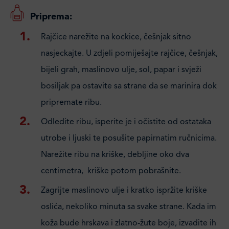
Priprema:
Rajčice narežite na kockice, češnjak sitno
nasjeckajte. U zdjeli pomiješajte rajčice, češnjak,
bijeli grah, maslinovo ulje, sol, papar i svježi
bosiljak pa ostavite sa strane da se marinira dok
pripremate ribu.
Odledite ribu, isperite je i očistite od ostataka
utrobe i ljuski te posušite papirnatim ručnicima.
Narežite ribu na kriške, debljine oko dva
centimetra, kriške potom pobrašnite.
Zagrijte maslinovo ulje i kratko ispržite kriške
oslića, nekoliko minuta sa svake strane. Kada im
koža bude hrskava i zlatno-žute boje, izvadite ih