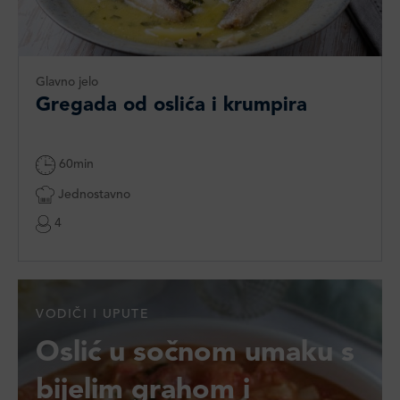
Glavno jelo
Gregada od oslića i krumpira
60min
Jednostavno
4
VODIČI I UPUTE
Oslić u sočnom umaku s
bijelim grahom i