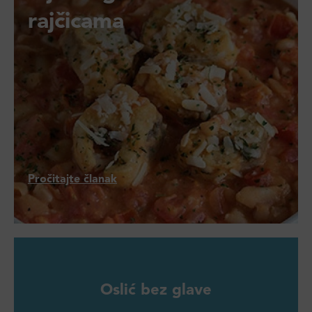
rajčicama
Pročitajte članak
Oslić bez glave