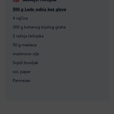
Sastojci recepta
500 g Ledo oslića bez glave
4 rajčice
300 g kuhanog bijelog graha
2 režnja češnjaka
50 g maslaca
maslinovo ulje
Svježi bosiljak
sol, papar
Parmezan