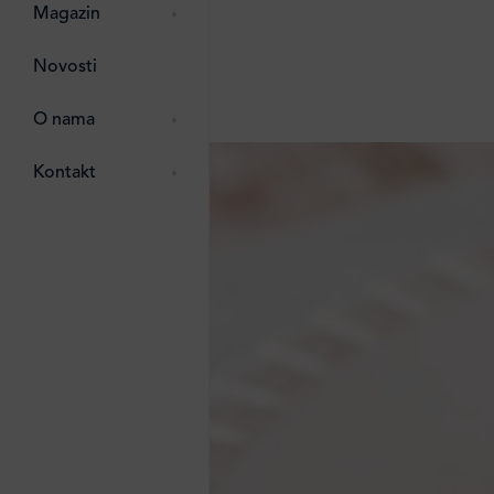
pti
 Lada
 ostalo
Magazin
g
zma
Novosti
ttro
e
O nama
e
e
Kontakt
ten
li