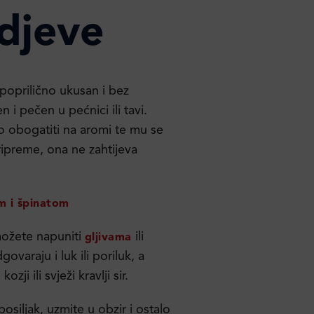
adjeve
poprilično ukusan i bez
i pečen u pećnici ili tavi.
 obogatiti na aromi te mu se
ripreme, ona ne zahtijeva
m i špinatom
možete napuniti
ili
gljivama
varaju i luk ili poriluk, a
ji ili svježi kravlji sir.
 bosiljak, uzmite u obzir i ostalo