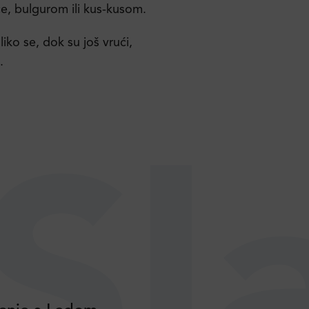
ice, bulgurom ili kus-kusom.
liko se, dok su još vrući,
.
Sl