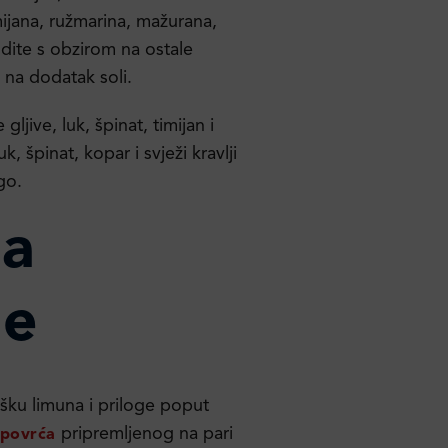
mijana, ružmarina, mažurana,
odite s obzirom na ostale
i na dodatak soli.
ljive, luk, špinat, timijan i
uk, špinat, kopar i svježi kravlji
go.
za
je
išku limuna i priloge poput
pripremljenog na pari
povrća