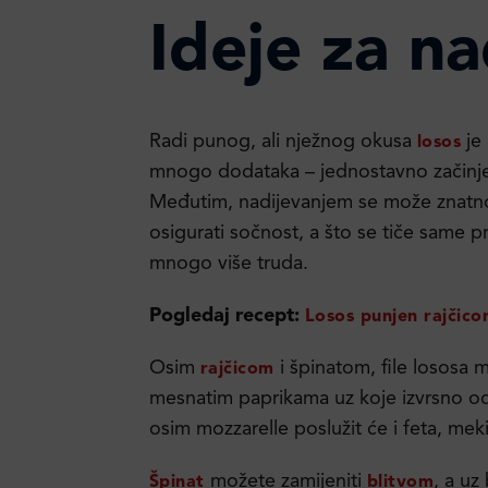
Ideje za n
Radi punog, ali nježnog okusa
je 
losos
mnogo dodataka – jednostavno začinjen 
Međutim, nadijevanjem se može znatno
osigurati sočnost, a što se tiče same p
mnogo više truda.
Pogledaj recept:
Losos punjen rajčico
Osim
i špinatom, file lososa 
rajčicom
mesnatim paprikama uz koje izvrsno odgo
osim mozzarelle poslužit će i feta, meki koz
možete zamijeniti
, a uz
Špinat
blitvom