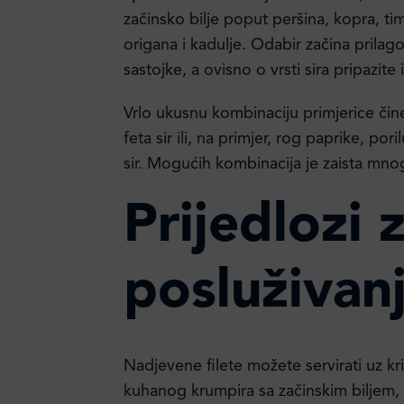
začinsko bilje poput peršina, kopra, ti
origana i kadulje. Odabir začina prilag
sastojke, a ovisno o vrsti sira pripazite 
Vrlo ukusnu kombinaciju primjerice čine g
feta sir ili, na primjer, rog paprike, poril
sir. Mogućih kombinacija je zaista mno
Prijedlozi 
posluživan
Nadjevene filete možete servirati uz kr
kuhanog krumpira sa začinskim biljem,