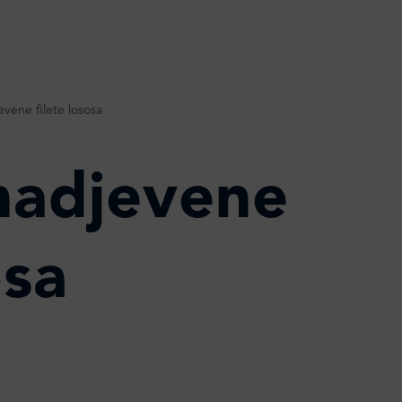
evene filete lososa
nadjevene
osa