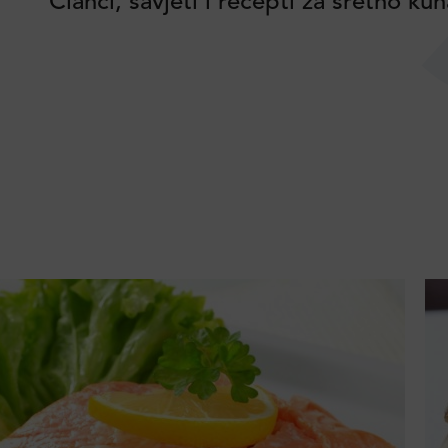
Članci, savjeti i recepti za sretno k