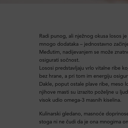
Radi punog, ali nježnog okusa losos je
mnogo dodataka – jednostavno začinjen 
Međutim, nadijevanjem se može znatno
osigurati sočnost.
Lososi predstavljaju vrlo vitalne ribe 
bez hrane, a pri tom im energiju osigur
Dakle, poput ostale plave ribe, meso l
njihove masti su izrazito poželjne u lj
visok udio omega-3 masnih kiselina.
Kulinarski gledano, masnoće doprinose
stoga ni ne čudi da je ona mnogima omil