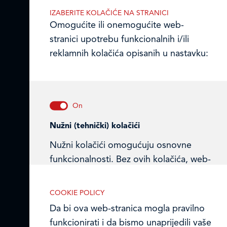
10000 Zagreb, Hrvatska
IZABERITE KOLAČIĆE NA STRANICI
TEL: +385 (0)1 2385 555
Omogućite ili onemogućite web-
stranici upotrebu funkcionalnih i/ili
Email:
ledo@ledo.hr
reklamnih kolačića opisanih u nastavku:
OIB 07179054100
Matični broj (MB): 4938763
Ledo Hrvatska
Prodajni centri
Nužni (tehnički) kolačići
Ledo u inozemstvu
Nužni kolačići omogućuju osnovne
funkcionalnosti. Bez ovih kolačića, web-
Online formular
stranica ne može pravilno funkcionirati,
a isključiti ih možete mijenjanjem
Obavijest o Privatnosti i Kolačići
COOKIE POLICY
postavki u svome web-pregledniku.
Da bi ova web-stranica mogla pravilno
Privacy notice and Cookies
funkcionirati i da bismo unaprijedili vaše