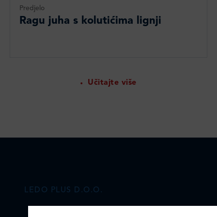
Predjelo
Ragu juha s kolutićima lignji
Učitajte više
LEDO PLUS D.O.O.
Ulica Julija Knifera 10
,