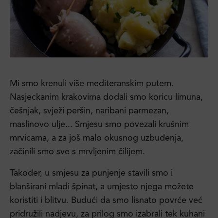
Mi smo krenuli više mediteranskim putem.
Nasjeckanim krakovima dodali smo koricu limuna,
češnjak, svježi peršin, naribani parmezan,
maslinovo ulje... Smjesu smo povezali krušnim
mrvicama, a za još malo okusnog uzbuđenja,
začinili smo sve s mrvljenim čilijem.
Također, u smjesu za punjenje stavili smo i
blanširani mladi špinat, a umjesto njega možete
koristiti i blitvu. Budući da smo lisnato povrće već
pridružili nadjevu, za prilog smo izabrali tek kuhani