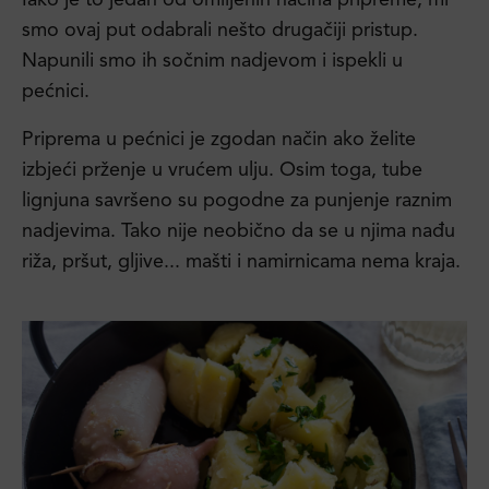
Iako je to jedan od omiljenih načina pripreme, mi
smo ovaj put odabrali nešto drugačiji pristup.
Napunili smo ih sočnim nadjevom i ispekli u
pećnici.
Priprema u pećnici je zgodan način ako želite
izbjeći prženje u vrućem ulju. Osim toga, tube
lignjuna savršeno su pogodne za punjenje raznim
nadjevima. Tako nije neobično da se u njima nađu
riža, pršut, gljive... mašti i namirnicama nema kraja.