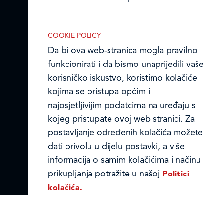
Ledo u inozemstvu
Online formular
COOKIE POLICY
Da bi ova web-stranica mogla pravilno
Obavijest o Privatnosti i Kolačići
funkcionirati i da bismo unaprijedili vaše
Nužni (tehnički) kolačići
Privacy notice and Cookies
korisničko iskustvo, koristimo kolačiće
Nužni kolačići omogućuju osnovne
kojima se pristupa općim i
funkcionalnosti. Bez ovih kolačića, web-
© LEDO plus d.o.o. 2026.
najosjetljivijim podatcima na uređaju s
stranica ne može pravilno funkcionirati,
kojeg pristupate ovoj web stranici. Za
a isključiti ih možete mijenjanjem
postavljanje određenih kolačića možete
postavki u svome web-pregledniku.
dati privolu u dijelu postavki, a više
informacija o samim kolačićima i načinu
prikupljanja potražite u našoj
Politici
kolačića.
Analitički kolačići
Analitički kolačići pomažu nam