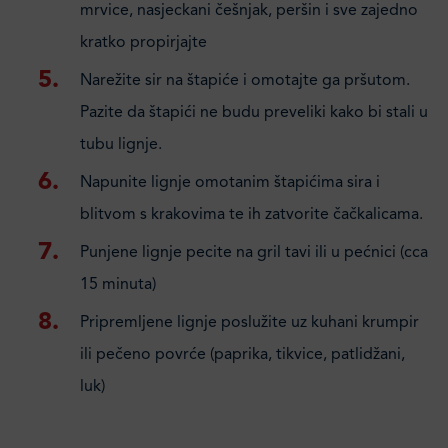
mrvice, nasjeckani češnjak, peršin i sve zajedno
kratko propirjajte
Narežite sir na štapiće i omotajte ga pršutom.
Pazite da štapići ne budu preveliki kako bi stali u
tubu lignje.
Napunite lignje omotanim štapićima sira i
blitvom s krakovima te ih zatvorite čačkalicama.
Punjene lignje pecite na gril tavi ili u pećnici (cca
15 minuta)
Pripremljene lignje poslužite uz kuhani krumpir
ili pečeno povrće (paprika, tikvice, patlidžani,
luk)