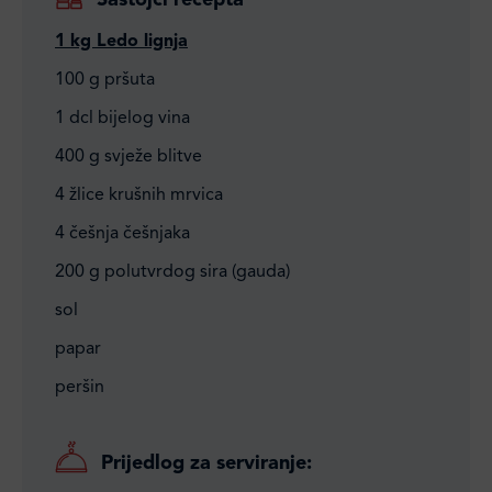
Sastojci recepta
1 kg Ledo lignja
100 g pršuta
1 dcl bijelog vina
400 g svježe blitve
4 žlice krušnih mrvica
4 češnja češnjaka
200 g polutvrdog sira (gauda)
sol
papar
peršin
Prijedlog za serviranje: