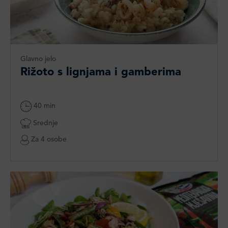
Glavno jelo
Rižoto s lignjama i gamberima
40 min
Srednje
Za 4 osobe