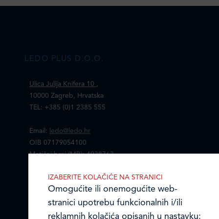
LEDO PLUS D.O.O.
Ulica Julija Knifera 10
,
10000 Zagreb, Hrvatska
TEL: +385 (0)1 2385 555
Email:
ledo@ledo.hr
OIB 07179054100
Matični broj (MB): 4938763
IZABERITE KOLAČIĆE NA STRANICI
Ledo Hrvatska
Omogućite ili onemogućite web-
Prodajni centri
stranici upotrebu funkcionalnih i/ili
reklamnih kolačića opisanih u nastavku: