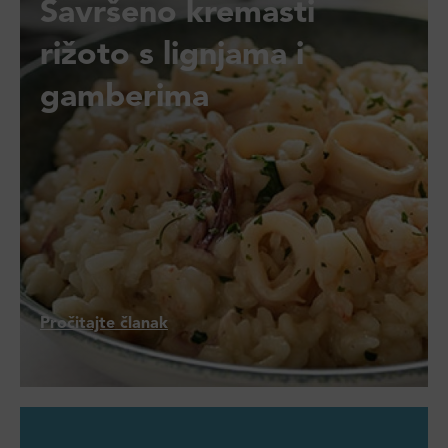
Savršeno kremasti
rižoto s lignjama i
gamberima
Pročitajte članak