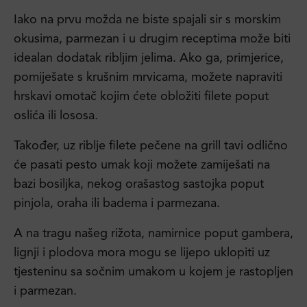
Iako na prvu možda ne biste spajali sir s morskim
okusima, parmezan i u drugim receptima može biti
idealan dodatak ribljim jelima. Ako ga, primjerice,
pomiješate s krušnim mrvicama, možete napraviti
hrskavi omotač kojim ćete obložiti filete poput
oslića ili lososa.
Također, uz riblje filete pečene na grill tavi odlično
će pasati pesto umak koji možete zamiješati na
bazi bosiljka, nekog orašastog sastojka poput
pinjola, oraha ili badema i parmezana.
A na tragu našeg rižota, namirnice poput gambera,
lignji i plodova mora mogu se lijepo uklopiti uz
tjesteninu sa sočnim umakom u kojem je rastopljen
i parmezan.