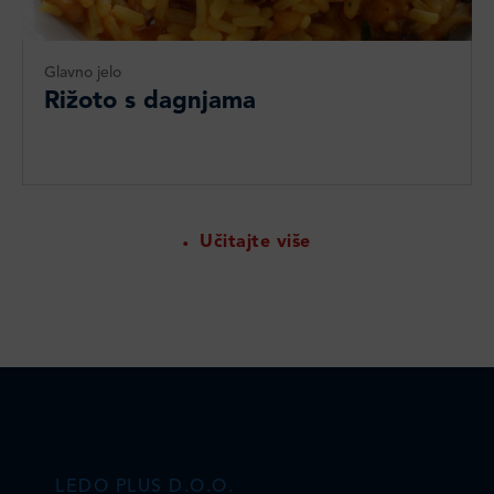
Glavno jelo
Rižoto s dagnjama
Učitajte više
LEDO PLUS D.O.O.