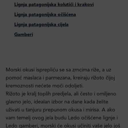
Lignja patagonijska kolutići i krakovi
Lignja patagonijska očišćena
Lignja patagonijska cijela
Gamberi
Morski okusi isprepliću se sa zrncima riže, a uz
pomoć maslaca i parmezana, kreiraju rižoto čijoj
kremoznosti nećete moći odoljeti.
Rižoto je kralj toplih predjela, ali često i omiljeno
glavno jelo, idealan izbor na dane kada želite
uživati u tanjuru prepunom okusa i mirisa. A ako
vam temelj ovog jela budu Ledo očišćene lignje i
Ledo gamberi, morski će okusi učiniti vaše jelo još