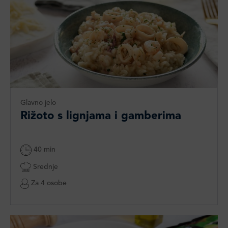
Glavno jelo
Rižoto s lignjama i gamberima
40 min
Srednje
Za 4 osobe