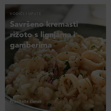
VODIČI I UPUTE
Savršeno kremasti
rižoto s lignjama i
gamberima
Pročitajte članak