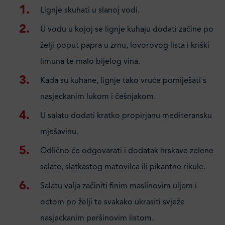
Lignje skuhati u slanoj vodi.
U vodu u kojoj se lignje kuhaju dodati začine po
želji poput papra u zrnu, lovorovog lista i kriški
limuna te malo bijelog vina.
Kada su kuhane, lignje tako vruće pomiješati s
nasjeckanim lukom i češnjakom.
U salatu dodati kratko propirjanu mediteransku
mješavinu.
Odlično će odgovarati i dodatak hrskave zelene
salate, slatkastog matovilca ili pikantne rikule.
Salatu valja začiniti finim maslinovim uljem i
octom po želji te svakako ukrasiti svježe
nasjeckanim peršinovim listom.