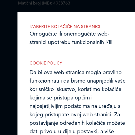
Matični broj (MB): 4938763
Ledo Hrvatska
IZABERITE KOLAČIĆE NA STRANICI
Prodajni centri
Omogućite ili onemogućite web-
stranici upotrebu funkcionalnih i/ili
Ledo u inozemstvu
reklamnih kolačića opisanih u nastavku:
Online formular
COOKIE POLICY
Da bi ova web-stranica mogla pravilno
Obavijest o Privatnosti i Kolačići
funkcionirati i da bismo unaprijedili vaše
korisničko iskustvo, koristimo kolačiće
Privacy notice and Cookies
Nužni (tehnički) kolačići
kojima se pristupa općim i
© LEDO plus d.o.o. 2026.
Nužni kolačići omogućuju osnovne
najosjetljivijim podatcima na uređaju s
funkcionalnosti. Bez ovih kolačića, web-
kojeg pristupate ovoj web stranici. Za
stranica ne može pravilno funkcionirati,
postavljanje određenih kolačića možete
a isključiti ih možete mijenjanjem
dati privolu u dijelu postavki, a više