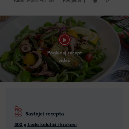
Autor
Marko Vukman
Podijelite
Pogledaj recept
video
Sastojci recepta
400 g Ledo kolutići i krakovi