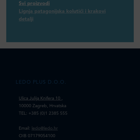
Svi proizvodi
Lignja patagonijska kolutići i krakovi
detalji
LEDO PLUS D.O.O.
Ulica Julija Knifera 10
,
10000 Zagreb, Hrvatska
TEL: +385 (0)1 2385 555
Email:
ledo@ledo.hr
OIB 07179054100