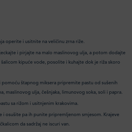
a operite i usitnite na veličinu zrna riže.
jeckajte i pirjajte na malo maslinovog ulja, a potom dodajte
sa šalicom kipuće vode, posolite i kuhajte dok je riža skoro
li pomoću štapnog miksera pripremite pastu od sušenih
ina, maslinovog ulja, češnjaka, limunovog soka, soli i papra.
astu sa rižom i usitnjenim krakovima.
te i osušite pa ih punite pripremljenom smjesom. Krajeve
kalicom da sadržaj ne iscuri van.