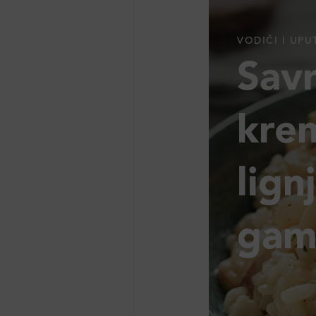
VODIČI I UPU
Sav
krem
lign
gam