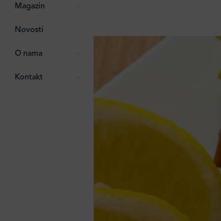
pti
 Lada
 ostalo
Magazin
g
zma
Novosti
ttro
e
O nama
e
e
Kontakt
ten
li