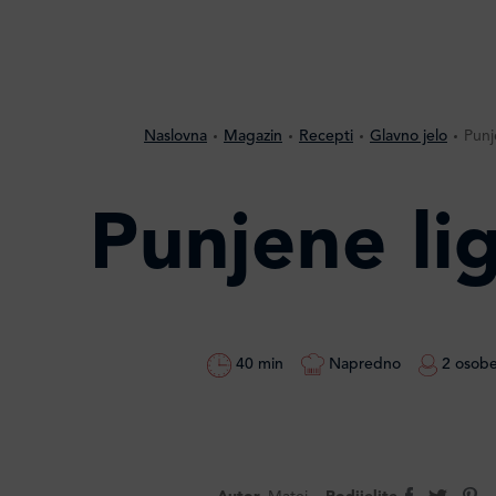
Naslovna
Magazin
Recepti
Glavno jelo
Punj
Punjene li
40 min
Napredno
2 osob