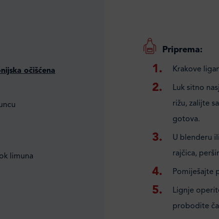
Priprema:
Krakove liganj
nijska očišćena
Luk sitno nas
rižu, zalijte 
suncu
gotova.
U blenderu i
rajčica, perš
sok limuna
Pomiješajte p
Lignje operi
probodite čač