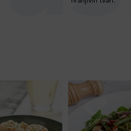
hranjivih tvari.