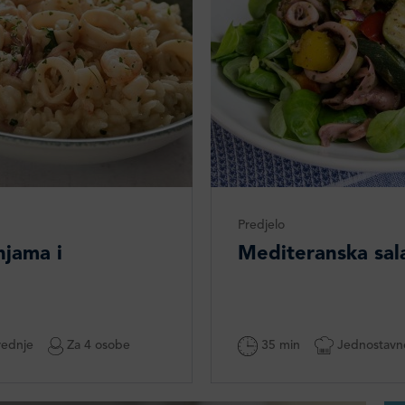
Predjelo
njama i
Mediteranska sala
ednje
Za 4 osobe
35 min
Jednostavn