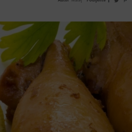
Autor
Matej
Podijelite