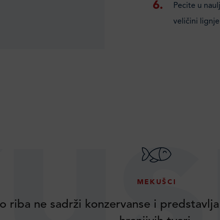
Pecite u naul
veličini lignje
us
MEKUŠCI
o riba ne sadrži konzervanse i predstavlja