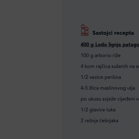
Sastojci recepta
400 g Ledo lignja patago
100 g arborio riže
4 kom rajčica sušenih na 
1/2 vezice peršina
4-5 žlica maslinovog ulja
po ukusu svježe cijeđeni 
1/2 glavice luka
2 režnja češnjaka