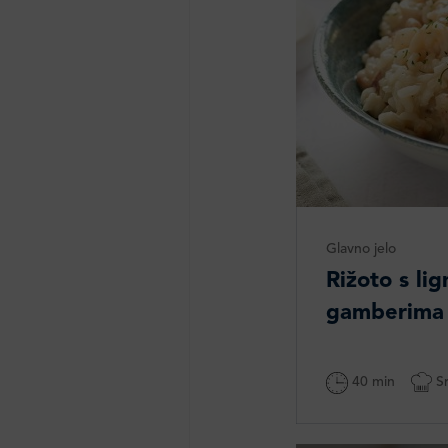
Glavno jelo
Rižoto s lig
gamberima
40 min
Sr