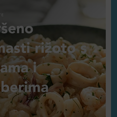
TE
ršeno
asti rižoto s
jama i
berima