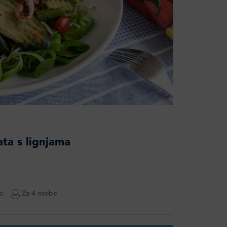
ta s lignjama​
o
Za 4 osobe