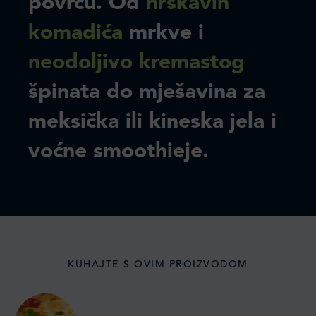
povrću. Od
hrskavih
komadića
mrkve i
neodoljivo kremastog
špinata do mješavina za
meksička ili kineska jela i
voćne smoothieje.
KUHAJTE S OVIM PROIZVODOM