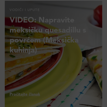
VODIČI I UPUTE
VIDEO: Napravite
meksičku quesadillu s
povrćem (Meksička
kuhinja)
Pročitajte članak