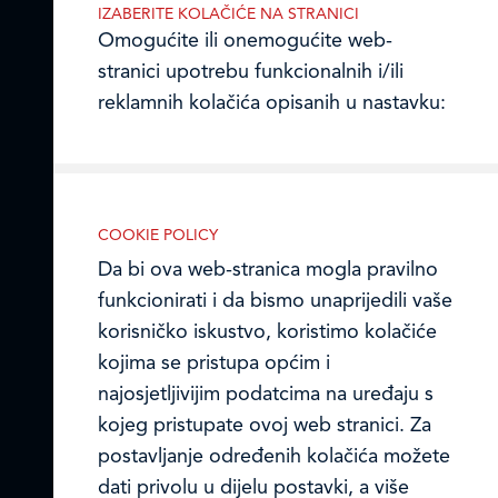
10000 Zagreb, Hrvatska
IZABERITE KOLAČIĆE NA STRANICI
TEL: +385 (0)1 2385 555
Omogućite ili onemogućite web-
stranici upotrebu funkcionalnih i/ili
Email:
ledo@ledo.hr
reklamnih kolačića opisanih u nastavku:
OIB 07179054100
Matični broj (MB): 4938763
Ledo Hrvatska
COOKIE POLICY
Prodajni centri
Nužni (tehnički) kolačići
Da bi ova web-stranica mogla pravilno
funkcionirati i da bismo unaprijedili vaše
Ledo u inozemstvu
Nužni kolačići omogućuju osnovne
korisničko iskustvo, koristimo kolačiće
funkcionalnosti. Bez ovih kolačića, web-
Online formular
kojima se pristupa općim i
stranica ne može pravilno funkcionirati,
najosjetljivijim podatcima na uređaju s
a isključiti ih možete mijenjanjem
Obavijest o Privatnosti i Kolačići
kojeg pristupate ovoj web stranici. Za
postavki u svome web-pregledniku.
postavljanje određenih kolačića možete
Privacy notice and Cookies
dati privolu u dijelu postavki, a više