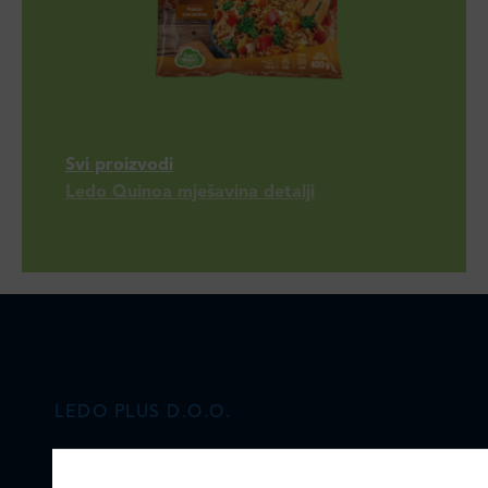
Svi proizvodi
Ledo Quinoa mješavina detalji
LEDO PLUS D.O.O.
Ulica Julija Knifera 10
,