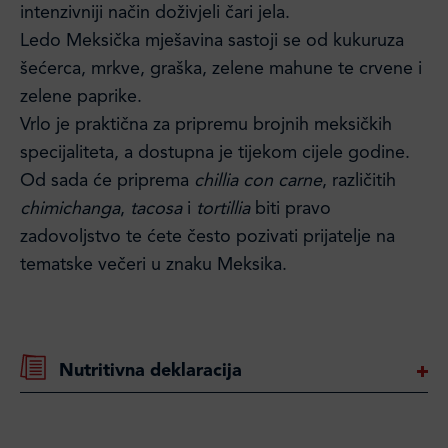
intenzivniji način doživjeli čari jela.
Ledo Meksička mješavina sastoji se od kukuruza
šećerca, mrkve, graška, zelene mahune te crvene i
zelene paprike.
Vrlo je praktična za pripremu brojnih meksičkih
specijaliteta, a dostupna je tijekom cijele godine.
Od sada će priprema
chillia con carne
, različitih
chimichanga
,
tacosa
i
tortillia
biti pravo
zadovoljstvo te ćete često pozivati prijatelje na
tematske večeri u znaku Meksika.
Nutritivna deklaracija