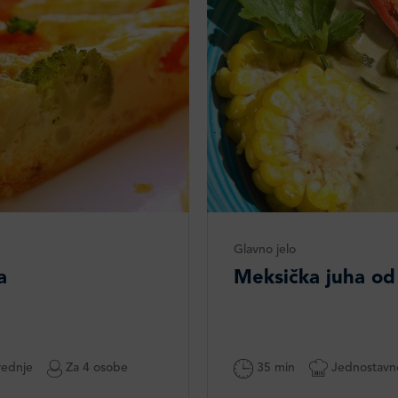
Glavno jelo
a
Meksička juha od
ednje
Za 4 osobe
35 min
Jednostavn