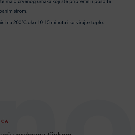
ite malo crvenog umaka koji ste pripremili i pospite
ibanim sirom.
ici na 200°C oko 10-15 minuta i servirajte toplo.
no
RĆA