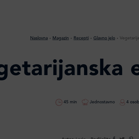
Naslovna
Magazin
Recepti
Glavno jelo
Vegetarij
getarijanska 
45 min
Jednostavno
4 oso