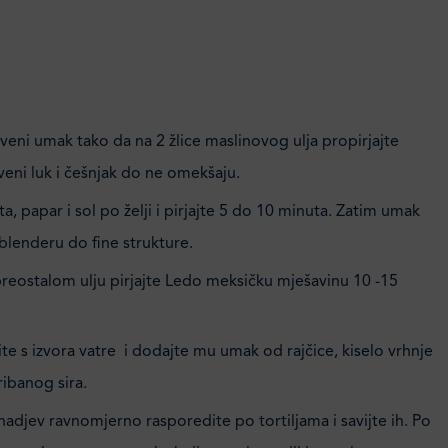
veni umak tako da na 2 žlice maslinovog ulja propirjajte
veni luk i češnjak do ne omekšaju.
a, papar i sol po želji i pirjajte 5 do 10 minuta. Zatim umak
 blenderu do fine strukture.
preostalom ulju pirjajte Ledo meksičku mješavinu 10 -15
e s izvora vatre i dodajte mu umak od rajčice, kiselo vrhnje
ribanog sira.
nadjev ravnomjerno rasporedite po tortiljama i savijte ih. Po