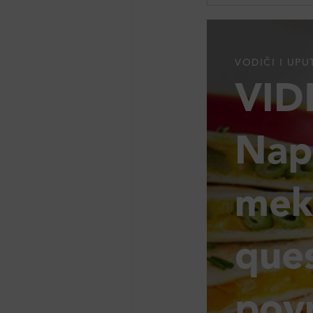
VODIČI I UPU
VID
Nap
mek
ques
pov