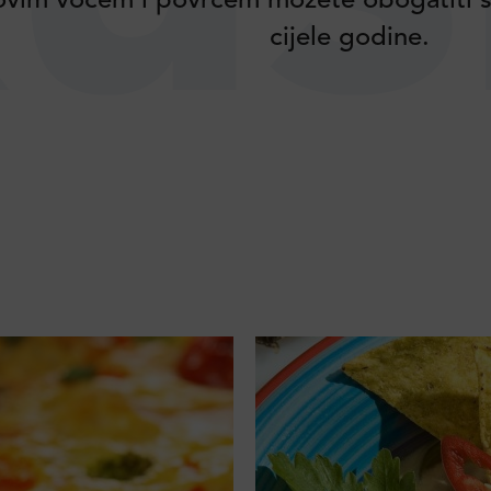
vim voćem i povrćem možete obogatiti s
cijele godine.