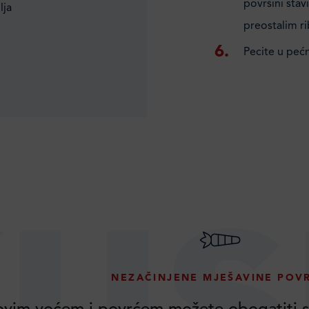
površini stav
lja
preostalim r
Pecite u pećn
us
NEZAČINJENE MJEŠAVINE POV