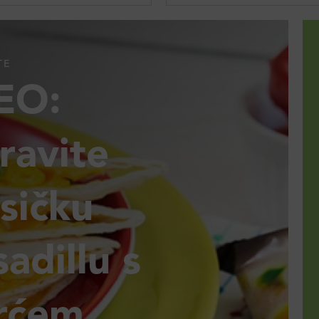
TE
EO:
ravite
sičku
adillu s
rćem