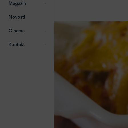
pti
 Lada
 ostalo
Magazin
g
zma
Novosti
ttro
e
O nama
e
e
Kontakt
ten
li