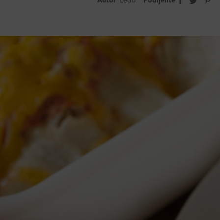
Autor
Ledo
Podijelite