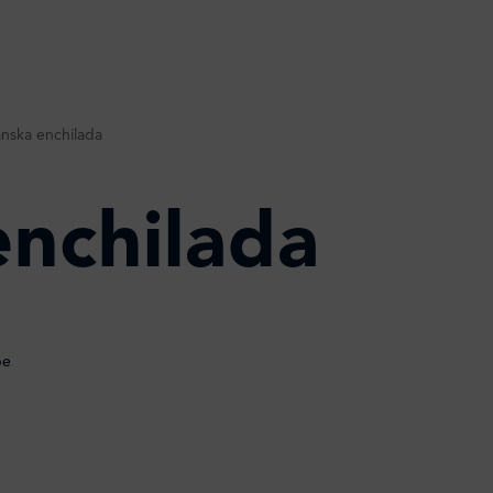
anska enchilada
enchilada
be