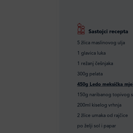
Sastojci recepta
5 žlica maslinovog ulja
1 glavica luka
1 režanj češnjaka
300g pelata
450g Ledo meksička mje
150g naribanog topivog s
200ml kiselog vrhnja
2 žlice umaka od rajčice
po želji sol i papar