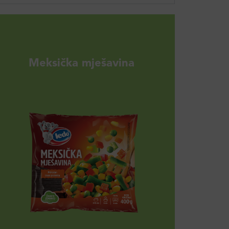
Meksička mješavina