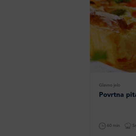
Glavno jelo
Povrtna pit
60 min
Sr