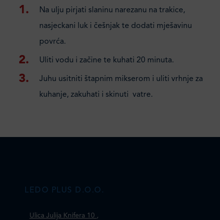
Na ulju pirjati slaninu narezanu na trakice,
nasjeckani luk i češnjak te dodati mješavinu
povrća.
Uliti vodu i začine te kuhati 20 minuta.
Juhu usitniti štapnim mikserom i uliti vrhnje za
kuhanje, zakuhati i skinuti vatre.
LEDO PLUS D.O.O.
Ulica Julija Knifera 10
,