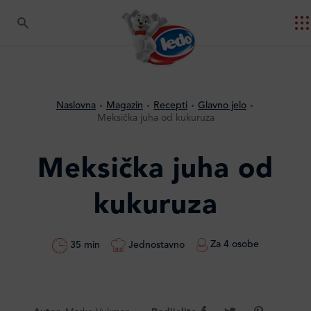
Naslovna
Magazin
Recepti
Glavno jelo
Meksička juha od kukuruza
Meksička juha od
kukuruza
Za 4 osobe
Jednostavno
35 min