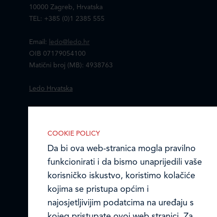
10000 Zagreb, Hrvatska
TEL: +385 (0)1 2385 555
Email:
ledo@ledo.hr
OIB 07179054100
Matični broj (MB): 4938763
Ledo Hrvatska
Prodajni centri
COOKIE POLICY
Ledo u inozemstvu
Da bi ova web-stranica mogla pravilno
Online formular
funkcionirati i da bismo unaprijedili vaše
korisničko iskustvo, koristimo kolačiće
Obavijest o Privatnosti i Kolačići
kojima se pristupa općim i
najosjetljivijim podatcima na uređaju s
Privacy notice and Cookies
kojeg pristupate ovoj web stranici. Za