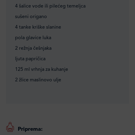
4 šalice vode ili pilećeg temeljca
sušeni origano
4 tanke kriške slanine
pola glavice luka
2 režnja češnjaka
ljuta papričica
125 ml vrhnja za kuhanje
2 žlice maslinovo ulje
Priprema: