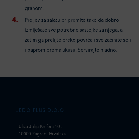
grahom.
Preljev za salatu pripremite tako da dobro
izmiješate sve potrebne sastojke za njega, a
zatim ga prelijte preko povrća i sve začinite soli
i paprom prema ukusu. Servirajte hladno.
LEDO PLUS D.O.O.
Ulica Julija Knifera 10
,
10000 Zagreb, Hrvatska