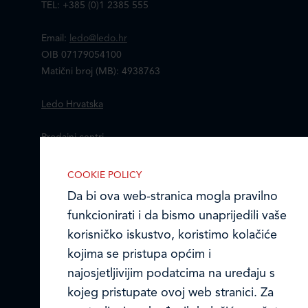
TEL: +385 (0)1 2385 555
Email:
ledo@ledo.hr
OIB 07179054100
Matični broj (MB): 4938763
Ledo Hrvatska
Prodajni centri
Ledo u inozemstvu
COOKIE POLICY
Da bi ova web-stranica mogla pravilno
Online formular
funkcionirati i da bismo unaprijedili vaše
korisničko iskustvo, koristimo kolačiće
Obavijest o Privatnosti i Kolačići
kojima se pristupa općim i
Privacy notice and Cookies
najosjetljivijim podatcima na uređaju s
IZABERITE KOLAČIĆE NA STRANICI
Omogućite ili onemogućite web-
kojeg pristupate ovoj web stranici. Za
© LEDO plus d.o.o. 2026.