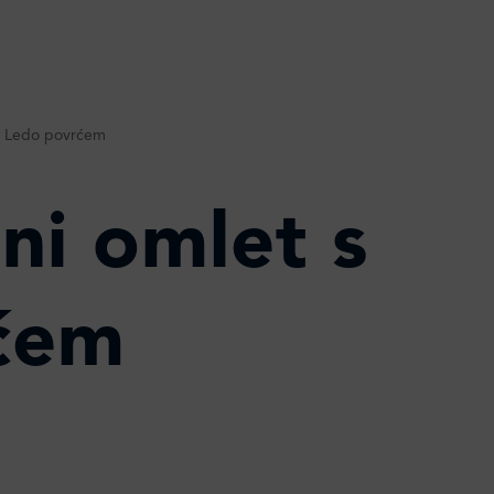
 s Ledo povrćem
ni omlet s
ćem