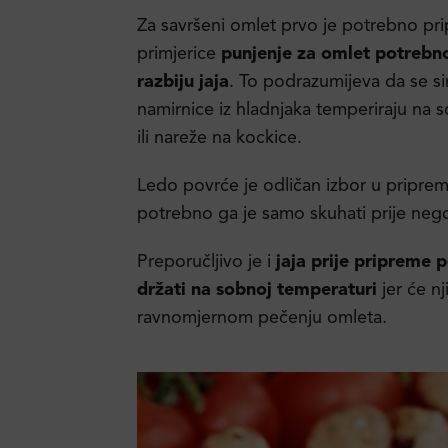
Za savršeni omlet prvo je potrebno prip
primjerice
punjenje za omlet potrebno
razbiju jaja
. To podrazumijeva da se si
namirnice iz hladnjaka temperiraju na s
ili nareže na kockice.
Ledo povrće je odličan izbor u pripremi
potrebno ga je samo skuhati prije nego
Preporučljivo je i
jaja prije pripreme 
držati na sobnoj temperaturi
jer će n
ravnomjernom pečenju omleta.