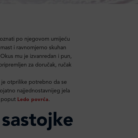
poznati po njegovom umijeću
remast i ravnomjerno skuhan
. Okus mu je izvanredan i pun,
i pripremljen za doručak, ručak
 je otprilike potrebno da se
ojatno najjednostavnijeg jela
ci poput
.
Ledo povrća
 sastojke