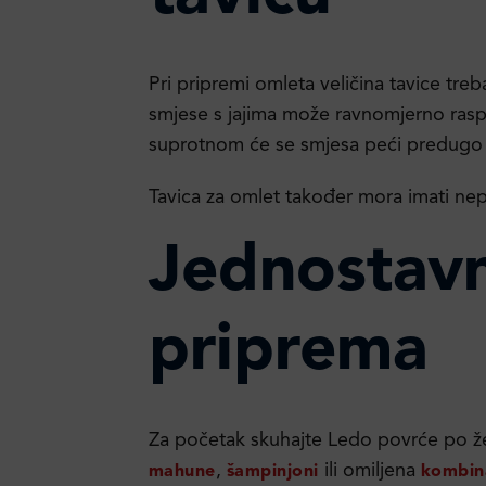
Pri pripremi omleta veličina tavice tre
smjese s jajima može ravnomjerno raspo
suprotnom će se smjesa peći predugo 
Tavica za omlet također mora imati nep
Jednostav
priprema
Za početak skuhajte Ledo povrće po žel
,
ili omiljena
mahune
šampinjoni
kombin