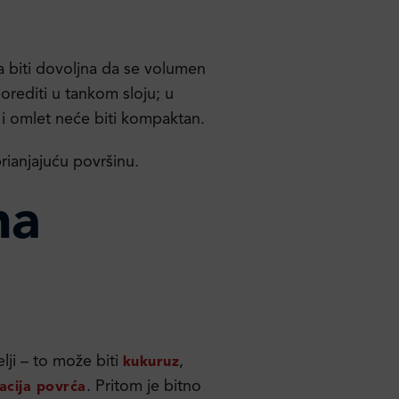
ba biti dovoljna da se volumen
rediti u tankom sloju; u
i omlet neće biti kompaktan.
rianjajuću površinu.
na
ji – to može biti
,
kukuruz
. Pritom je bitno
acija povrća