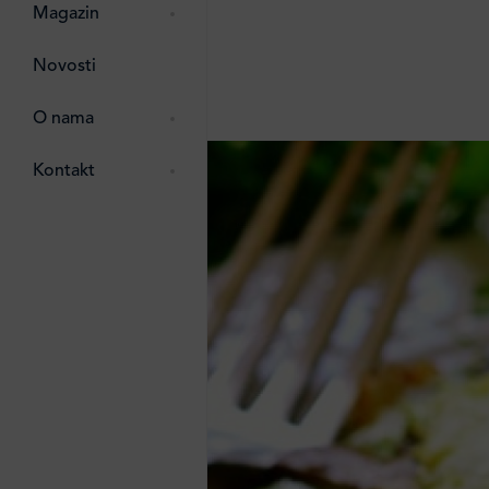
pti
 Lada
 ostalo
Magazin
g
zma
Novosti
ttro
e
O nama
e
e
Kontakt
ten
li