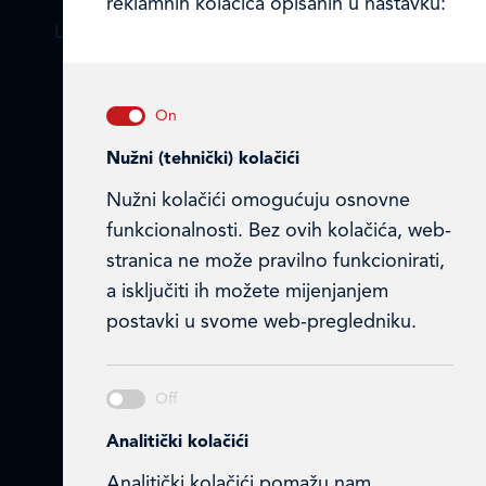
reklamnih kolačića opisanih u nastavku:
LEDO PLUS D.O.O.
Ulica Julija Knifera 10
,
10000 Zagreb, Hrvatska
TEL: +385 (0)1 2385 555
Nužni (tehnički) kolačići
Email:
ledo@ledo.hr
Nužni kolačići omogućuju osnovne
OIB 07179054100
funkcionalnosti. Bez ovih kolačića, web-
Matični broj (MB): 4938763
stranica ne može pravilno funkcionirati,
a isključiti ih možete mijenjanjem
Ledo Hrvatska
postavki u svome web-pregledniku.
Prodajni centri
Ledo u inozemstvu
Analitički kolačići
Online formular
Analitički kolačići pomažu nam