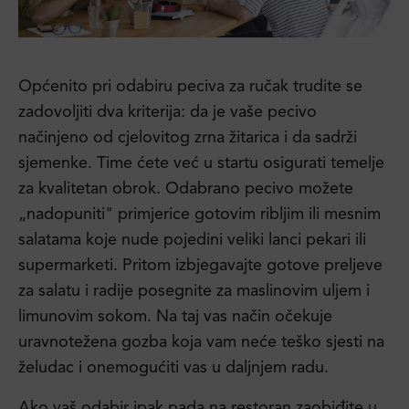
Općenito pri odabiru peciva za ručak trudite se
zadovoljiti dva kriterija: da je vaše pecivo
načinjeno od cjelovitog zrna žitarica i da sadrži
sjemenke. Time ćete već u startu osigurati temelje
za kvalitetan obrok. Odabrano pecivo možete
„nadopuniti" primjerice gotovim ribljim ili mesnim
salatama koje nude pojedini veliki lanci pekari ili
supermarketi. Pritom izbjegavajte gotove preljeve
za salatu i radije posegnite za maslinovim uljem i
limunovim sokom. Na taj vas način očekuje
uravnotežena gozba koja vam neće teško sjesti na
želudac i onemogućiti vas u daljnjem radu.
Ako vaš odabir ipak pada na restoran zaobiđite u