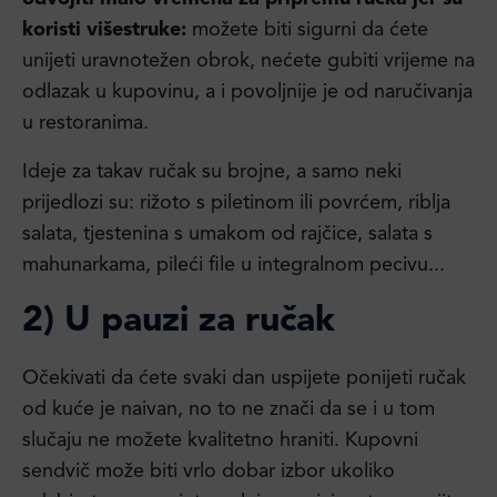
koristi višestruke:
možete biti sigurni da ćete
unijeti uravnotežen obrok, nećete gubiti vrijeme na
odlazak u kupovinu, a i povoljnije je od naručivanja
u restoranima.
Ideje za takav ručak su brojne, a samo neki
prijedlozi su: rižoto s piletinom ili povrćem, riblja
salata, tjestenina s umakom od rajčice, salata s
mahunarkama, pileći file u integralnom pecivu...
2) U pauzi za ručak
Očekivati da ćete svaki dan uspijete ponijeti ručak
od kuće je naivan, no to ne znači da se i u tom
slučaju ne možete kvalitetno hraniti. Kupovni
sendvič može biti vrlo dobar izbor ukoliko