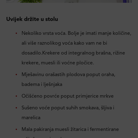
Uvijek držite u stolu
Nekoliko vrsta voća. Bolje je imati manje količine,
ali više raznolikog voća kako vam ne bi
dosadilo.Krekere od integralnog brašna, rižine
krekere, muesli ili voćne pločice.
Mješavinu orašastih plodova poput oraha,
badema i lješnjaka
Očišćeno povrće poput primjerice mrkve
Sušeno voće poput suhih smokava, šljiva i
marelica
Mala pakiranja muesli žitarica i fermentirane