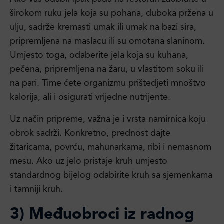
širokom ruku jela koja su pohana, duboka pržena u
ulju, sadrže kremasti umak ili umak na bazi sira,
pripremljena na maslacu ili su omotana slaninom.
Umjesto toga, odaberite jela koja su kuhana,
pečena, pripremljena na žaru, u vlastitom soku ili
na pari. Time ćete organizmu prištedjeti mnoštvo
kalorija, ali i osigurati vrijedne nutrijente.
Uz način pripreme, važna je i vrsta namirnica koju
obrok sadrži. Konkretno, prednost dajte
žitaricama, povrću, mahunarkama, ribi i nemasnom
mesu. Ako uz jelo pristaje kruh umjesto
standardnog bijelog odabirite kruh sa sjemenkama
i tamniji kruh.
3) Međuobroci iz radnog