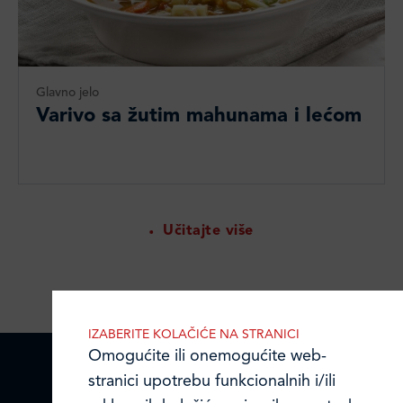
Glavno jelo
Varivo sa žutim mahunama i lećom
Učitajte više
IZABERITE KOLAČIĆE NA STRANICI
Omogućite ili onemogućite web-
stranici upotrebu funkcionalnih i/ili