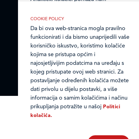
Obavijest o Privatnosti i Kolačići
unaprijediti web-stranicu prikupljanjem i
analizom podataka o njeziinu korištenju.
COOKIE POLICY
Privacy notice and Cookies
Da bi ova web-stranica mogla pravilno
© LEDO plus d.o.o. 2026.
funkcionirati i da bismo unaprijedili vaše
korisničko iskustvo, koristimo kolačiće
Marketinški kolačići
kojima se pristupa općim i
Marketinške kolačiće koristimo radi
najosjetljivijim podatcima na uređaju s
povećanja relevantnosti oglasa koje
kojeg pristupate ovoj web stranici. Za
primate.
postavljanje određenih kolačića možete
dati privolu u dijelu postavki, a više
informacija o samim kolačićima i načinu
prikupljanja potražite u našoj
Politici
kolačića.