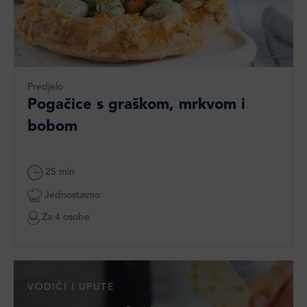
Predjelo
Pogačice s graškom, mrkvom i
bobom
25 min
Jednostavno
Za 4 osobe
VODIČI I UPUTE