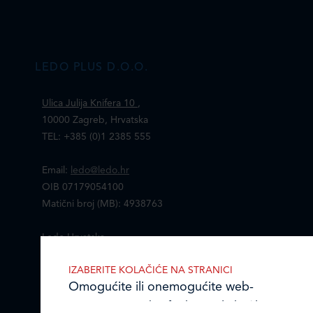
LEDO PLUS D.O.O.
Ulica Julija Knifera 10
,
10000 Zagreb, Hrvatska
TEL: +385 (0)1 2385 555
Email:
ledo@ledo.hr
OIB 07179054100
Matični broj (MB): 4938763
Ledo Hrvatska
IZABERITE KOLAČIĆE NA STRANICI
Prodajni centri
Omogućite ili onemogućite web-
Ledo u inozemstvu
stranici upotrebu funkcionalnih i/ili