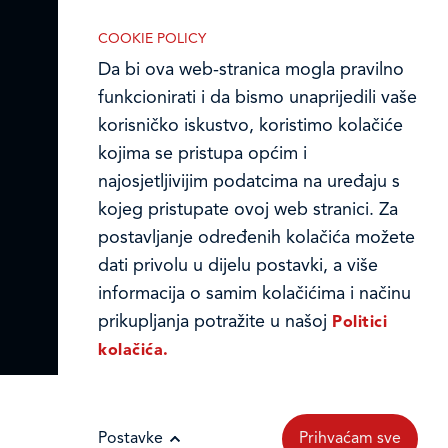
reklamnih kolačića opisanih u nastavku:
Online formular
COOKIE POLICY
Da bi ova web-stranica mogla pravilno
Obavijest o Privatnosti i Kolačići
funkcionirati i da bismo unaprijedili vaše
korisničko iskustvo, koristimo kolačiće
Privacy notice and Cookies
kojima se pristupa općim i
Nužni (tehnički) kolačići
© LEDO plus d.o.o. 2026.
najosjetljivijim podatcima na uređaju s
Nužni kolačići omogućuju osnovne
kojeg pristupate ovoj web stranici. Za
funkcionalnosti. Bez ovih kolačića, web-
postavljanje određenih kolačića možete
stranica ne može pravilno funkcionirati,
dati privolu u dijelu postavki, a više
a isključiti ih možete mijenjanjem
informacija o samim kolačićima i načinu
postavki u svome web-pregledniku.
prikupljanja potražite u našoj
Politici
kolačića.
Analitički kolačići
Postavke
Prihvaćam sve