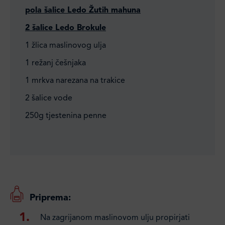
pola šalice Ledo Žutih mahuna
2 šalice Ledo Brokule
1 žlica maslinovog ulja
1 režanj češnjaka
1 mrkva narezana na trakice
2 šalice vode
250g tjestenina penne
Priprema:
Na zagrijanom maslinovom ulju propirjati