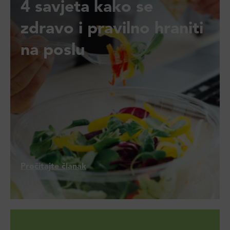
4 savjeta kako se
zdravo i pravilno hraniti
na poslu
Pročitajte članak