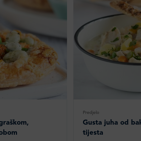
Predjelo
 graškom,
Gusta juha od bak
bobom
tijesta