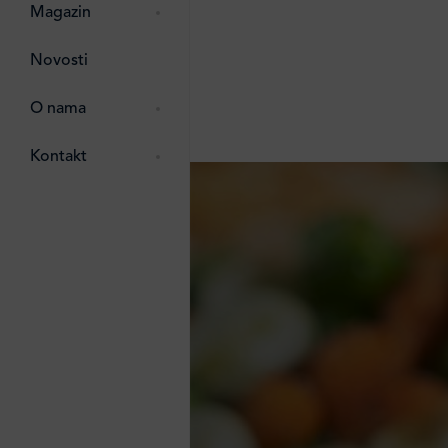
pti
 Lada
 ostalo
Magazin
g
zma
Novosti
ttro
e
O nama
e
e
Kontakt
ten
li