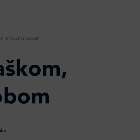
om, mrkvom i bobom
aškom,
obom
obe