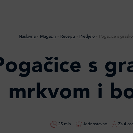
Naslovna
Magazin
Recepti
Predjelo
Pogačice s grašk
Pogačice s gr
mrkvom i b
25 min
Jednostavno
Za 4 os