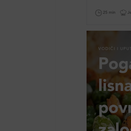
25 min
Je
VODIČI I UPU
Pog
lisn
povr
zalo