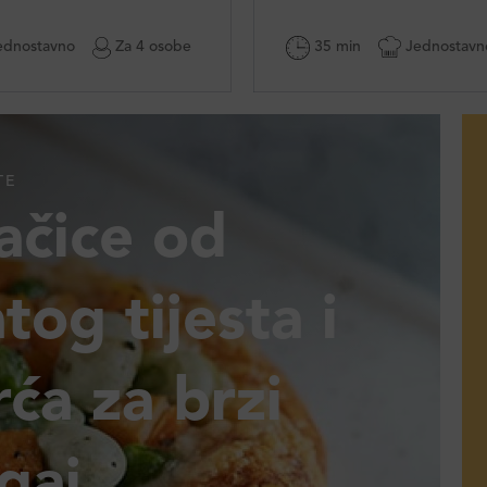
dnostavno
Za 4 osobe
35 min
Jednostavn
TE
ačice od
atog tijesta i
ća za brzi
gaj