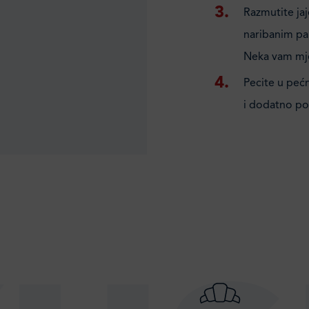
Razmutite jaj
naribanim pa
Neka vam mje
Pecite u peć
i dodatno p