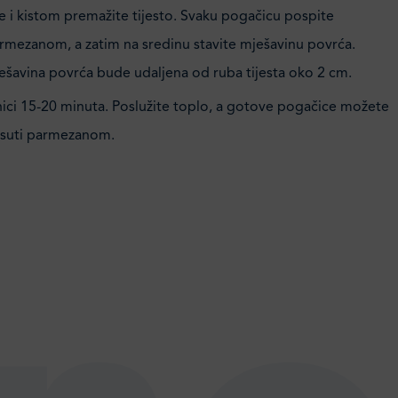
e i kistom premažite tijesto. Svaku pogačicu pospite
rmezanom, a zatim na sredinu stavite mješavinu povrća.
šavina povrća bude udaljena od ruba tijesta oko 2 cm.
nici 15-20 minuta. Poslužite toplo, a gotove pogačice možete
osuti parmezanom.