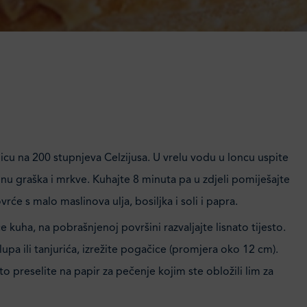
icu na 200 stupnjeva Celzijusa. U vrelu vodu u loncu uspite
nu graška i mrkve. Kuhajte 8 minuta pa u zdjeli pomiješajte
rće s malo maslinova ulja, bosiljka i soli i papra.
 kuha, na pobrašnjenoj površini razvaljajte lisnato tijesto.
pa ili tanjurića, izrežite pogačice (promjera oko 12 cm).
sto preselite na papir za pečenje kojim ste obložili lim za