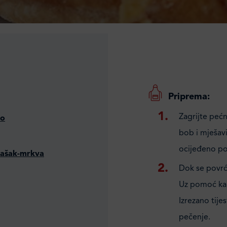
Priprema:
Zagrijte pećn
to
bob i mješavi
ocijeđeno pov
rašak-mrkva
Dok se povrće
Uz pomoć kalu
Izrezano tije
pečenje.