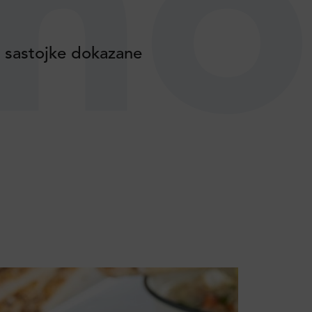
no
e sastojke dokazane