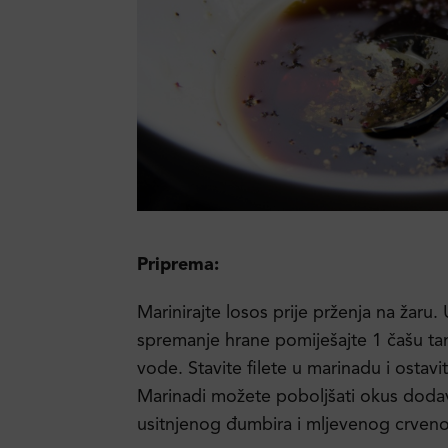
Priprema:
Marinirajte losos prije prženja na žaru. 
spremanje hrane pomiješajte 1 čašu tama
vode. Stavite filete u marinadu i ostavi
Marinadi možete poboljšati okus dodav
usitnjenog đumbira i mljevenog crven