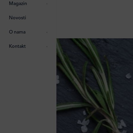
pti
 Lada
 ostalo
Magazin
g
zma
Novosti
ttro
e
O nama
e
e
Kontakt
ten
li