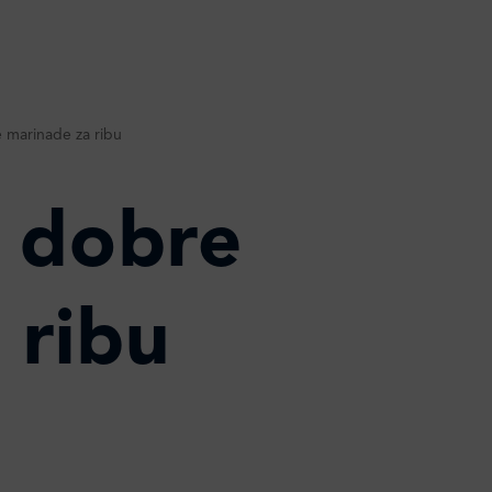
e marinade za ribu
e dobre
 ribu