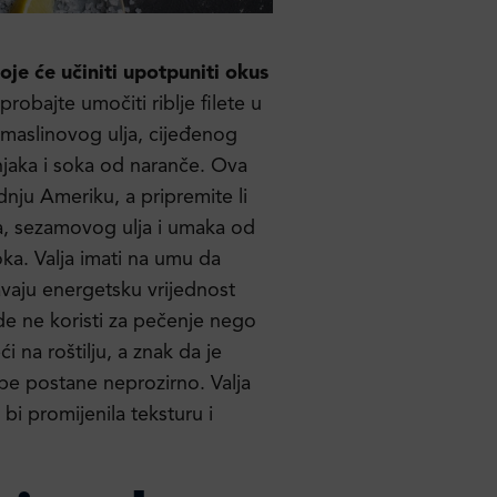
je će učiniti upotpuniti okus
probajte umočiti riblje filete u
 maslinovog ulja, cijeđenog
njaka i soka od naranče. Ova
nju Ameriku, a pripremite li
, sezamovog ulja i umaka od
ka. Valja imati na umu da
vaju energetsku vrijednost
de ne koristi za pečenje nego
 na roštilju, a znak da je
be postane neprozirno. Valja
bi promijenila teksturu i