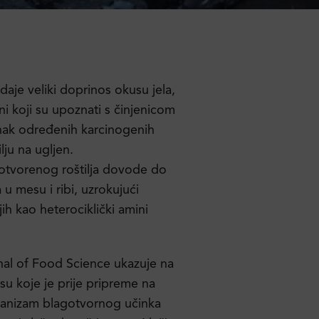
daje veliki doprinos okusu jela,
ni koji su upoznati s činjenicom
ak određenih karcinogenih
ju na ugljen.
otvorenog roštilja dovode do
 u mesu i ribi, uzrokujući
ih kao heterociklički amini
rnal of Food Science ukazuje na
 koje je prije pripreme na
ehanizam blagotvornog učinka