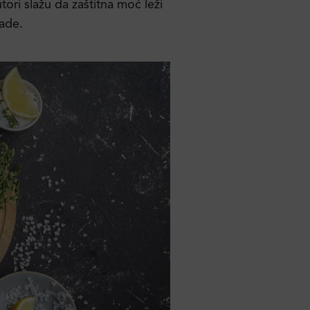
tori slažu da zaštitna moć leži
ade.