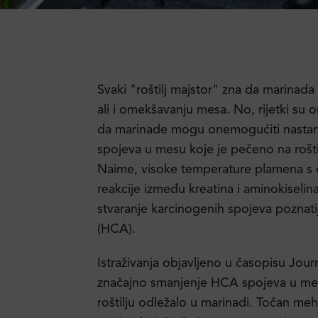
Svaki "roštilj majstor" zna da marinada 
ali i omekšavanju mesa. No, rijetki su o
da marinade mogu onemogućiti nastan
spojeva u mesu koje je pečeno na roštil
Naime, visoke temperature plamena s 
reakcije između kreatina i aminokiselina
stvaranje karcinogenih spojeva poznatij
(HCA).
Istraživanja objavljeno u časopisu Jou
značajno smanjenje HCA spojeva u mesu
roštilju odležalo u marinadi. Točan m