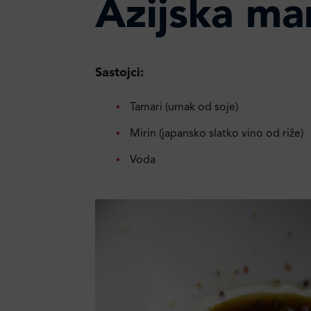
Azijska ma
Sastojci:
Tamari (umak od soje)
Mirin (japansko slatko vino od riže)
Voda