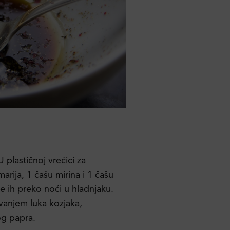
U plastičnoj vrećici za
rija, 1 čašu mirina i 1 čašu
te ih preko noći u hladnjaku.
anjem luka kozjaka,
og papra.