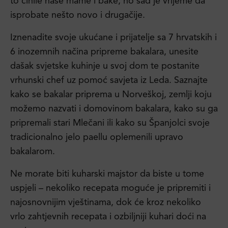
to činile naše mame i bake, no sad je vrijeme da
isprobate nešto novo i drugačije.
Iznenadite svoje ukućane i prijatelje sa 7 hrvatskih i
6 inozemnih načina pripreme bakalara, unesite
dašak svjetske kuhinje u svoj dom te postanite
vrhunski chef uz pomoć savjeta iz Leda. Saznajte
kako se bakalar priprema u Norveškoj, zemlji koju
možemo nazvati i domovinom bakalara, kako su ga
pripremali stari Mlečani ili kako su Španjolci svoje
tradicionalno jelo paellu oplemenili upravo
bakalarom.
Ne morate biti kuharski majstor da biste u tome
uspjeli – nekoliko recepata moguće je pripremiti i
najosnovnijim vještinama, dok će kroz nekoliko
vrlo zahtjevnih recepata i ozbiljniji kuhari doći na