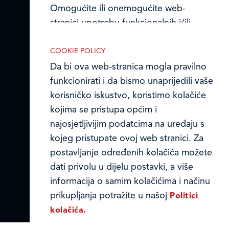
Prodajni centri
Omogućite ili onemogućite web-
stranici upotrebu funkcionalnih i/ili
Ledo u inozemstvu
reklamnih kolačića opisanih u nastavku:
Online formular
COOKIE POLICY
Da bi ova web-stranica mogla pravilno
Obavijest o Privatnosti i Kolačići
funkcionirati i da bismo unaprijedili vaše
korisničko iskustvo, koristimo kolačiće
Privacy notice and Cookies
kojima se pristupa općim i
Nužni (tehnički) kolačići
© LEDO plus d.o.o. 2026.
najosjetljivijim podatcima na uređaju s
Nužni kolačići omogućuju osnovne
kojeg pristupate ovoj web stranici. Za
funkcionalnosti. Bez ovih kolačića, web-
postavljanje određenih kolačića možete
stranica ne može pravilno funkcionirati,
dati privolu u dijelu postavki, a više
a isključiti ih možete mijenjanjem
informacija o samim kolačićima i načinu
postavki u svome web-pregledniku.
prikupljanja potražite u našoj
Politici
kolačića.