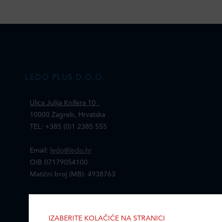
LEDO PLUS D.O.O.
Ulica Julija Knifera 10
,
10000 Zagreb, Hrvatska
TEL: +385 (0)1 2385 555
Email:
ledo@ledo.hr
OIB 07179054100
Matični broj (MB): 4938763
Ledo Hrvatska
IZABERITE KOLAČIĆE NA STRANICI