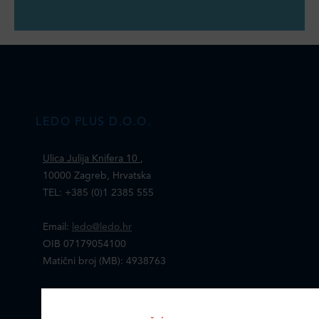
LEDO PLUS D.O.O.
Ulica Julija Knifera 10
,
10000 Zagreb, Hrvatska
TEL: +385 (0)1 2385 555
Email:
ledo@ledo.hr
OIB 07179054100
Matični broj (MB): 4938763
Ledo Hrvatska