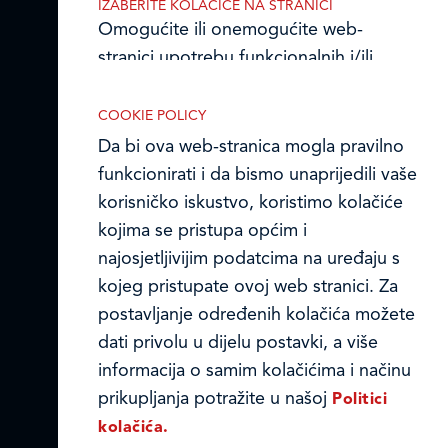
IZABERITE KOLAČIĆE NA STRANICI
Prodajni centri
Omogućite ili onemogućite web-
stranici upotrebu funkcionalnih i/ili
Ledo u inozemstvu
reklamnih kolačića opisanih u nastavku:
Online formular
COOKIE POLICY
Da bi ova web-stranica mogla pravilno
Obavijest o Privatnosti i Kolačići
funkcionirati i da bismo unaprijedili vaše
korisničko iskustvo, koristimo kolačiće
Privacy notice and Cookies
Nužni (tehnički) kolačići
kojima se pristupa općim i
© LEDO plus d.o.o. 2026.
najosjetljivijim podatcima na uređaju s
Nužni kolačići omogućuju osnovne
kojeg pristupate ovoj web stranici. Za
funkcionalnosti. Bez ovih kolačića, web-
postavljanje određenih kolačića možete
stranica ne može pravilno funkcionirati,
dati privolu u dijelu postavki, a više
a isključiti ih možete mijenjanjem
informacija o samim kolačićima i načinu
postavki u svome web-pregledniku.
prikupljanja potražite u našoj
Politici
kolačića.