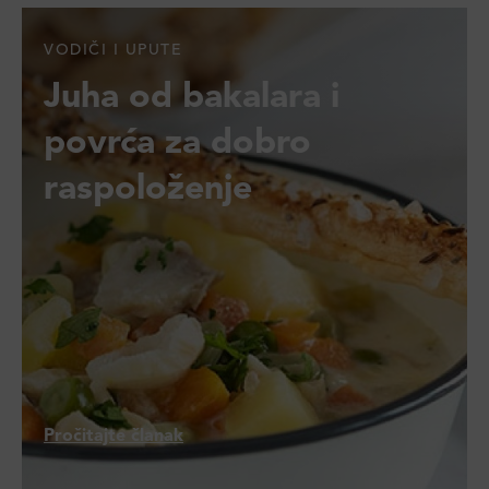
VODIČI I UPUTE
Juha od bakalara i
povrća za dobro
raspoloženje
Pročitajte članak