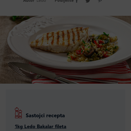
Autor
Ledo
Podijelite
Sastojci recepta
1kg Ledo Bakalar fileta