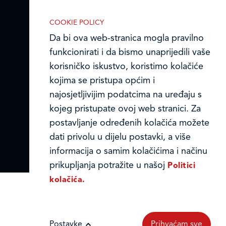
Online formular
funkcionalnosti. Bez ovih kolačića, web-
stranica ne može pravilno funkcionirati,
COOKIE POLICY
Obavijest o Privatnosti i Kolačići
a isključiti ih možete mijenjanjem
Da bi ova web-stranica mogla pravilno
Privacy notice and Cookies
postavki u svome web-pregledniku.
funkcionirati i da bismo unaprijedili vaše
korisničko iskustvo, koristimo kolačiće
© LEDO plus d.o.o. 2026.
kojima se pristupa općim i
najosjetljivijim podatcima na uređaju s
Analitički kolačići
kojeg pristupate ovoj web stranici. Za
postavljanje određenih kolačića možete
Analitički kolačići pomažu nam
dati privolu u dijelu postavki, a više
unaprijediti web-stranicu prikupljanjem i
informacija o samim kolačićima i načinu
analizom podataka o njeziinu korištenju.
prikupljanja potražite u našoj
Politici
kolačića.
Marketinški kolačići
Postavke
Prihvaćam sve