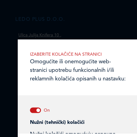
LEDO PLUS D.O.O.
Ulica Julija Knifera 10
,
10000 Zagreb, Hrvatska
TEL: +385 (0)1 2385 555
IZABERITE KOLAČIĆE NA STRANICI
Omogućite ili onemogućite web-
Email:
ledo@ledo.hr
stranici upotrebu funkcionalnih i/ili
OIB 07179054100
reklamnih kolačića opisanih u nastavku:
Matični broj (MB): 4938763
Ledo Hrvatska
Prodajni centri
Nužni (tehnički) kolačići
Ledo u inozemstvu
Nužni kolačići omogućuju osnovne