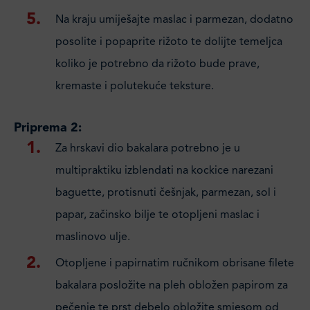
Na kraju umiješajte maslac i parmezan, dodatno
posolite i popaprite rižoto te dolijte temeljca
koliko je potrebno da rižoto bude prave,
kremaste i polutekuće teksture.
Priprema 2:
Za hrskavi dio bakalara potrebno je u
multipraktiku izblendati na kockice narezani
baguette, protisnuti češnjak, parmezan, sol i
papar, začinsko bilje te otopljeni maslac i
maslinovo ulje.
Otopljene i papirnatim ručnikom obrisane filete
bakalara posložite na pleh obložen papirom za
pečenje te prst debelo obložite smjesom od