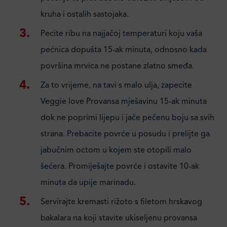
kruha i ostalih sastojaka.
Pecite ribu na najjačoj temperaturi koju vaša
pećnica dopušta 15-ak minuta, odnosno kada
površina mrvica ne postane zlatno smeđa.
Za to vrijeme, na tavi s malo ulja, zapecite
Veggie love Provansa mješavinu 15-ak minuta
dok ne poprimi lijepu i jače pečenu boju sa svih
strana. Prebacite povrće u posudu i prelijte ga
jabučnim octom u kojem ste otopili malo
šećera. Promiješajte povrće i ostavite 10-ak
minuta da upije marinadu.
Servirajte kremasti rižoto s filetom hrskavog
bakalara na koji stavite ukiseljenu provansa