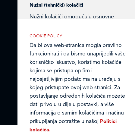
Nužni (tehnički) kolačići
Ledo u inozemstvu
Nužni kolačići omogućuju osnovne
Online formular
funkcionalnosti. Bez ovih kolačića, web-
stranica ne može pravilno funkcionirati,
COOKIE POLICY
Obavijest o Privatnosti i Kolačići
a isključiti ih možete mijenjanjem
Da bi ova web-stranica mogla pravilno
postavki u svome web-pregledniku.
Privacy notice and Cookies
funkcionirati i da bismo unaprijedili vaše
korisničko iskustvo, koristimo kolačiće
© LEDO plus d.o.o. 2026.
kojima se pristupa općim i
najosjetljivijim podatcima na uređaju s
Analitički kolačići
kojeg pristupate ovoj web stranici. Za
Analitički kolačići pomažu nam
postavljanje određenih kolačića možete
unaprijediti web-stranicu prikupljanjem i
dati privolu u dijelu postavki, a više
analizom podataka o njeziinu korištenju.
informacija o samim kolačićima i načinu
prikupljanja potražite u našoj
Politici
kolačića.