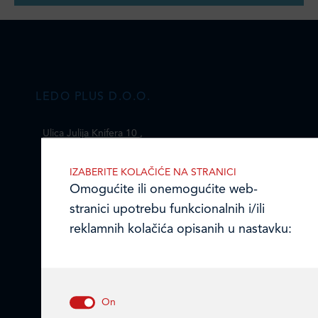
LEDO PLUS D.O.O.
Ulica Julija Knifera 10
,
10000 Zagreb, Hrvatska
TEL: +385 (0)1 2385 555
IZABERITE KOLAČIĆE NA STRANICI
Omogućite ili onemogućite web-
Email:
ledo@ledo.hr
stranici upotrebu funkcionalnih i/ili
OIB 07179054100
reklamnih kolačića opisanih u nastavku:
Matični broj (MB): 4938763
Ledo Hrvatska
Prodajni centri