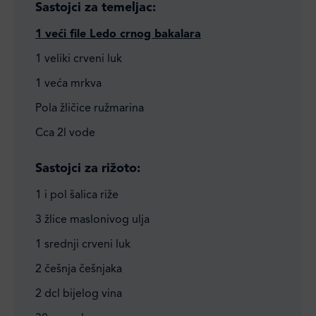
Sastojci za temeljac:
1 veći file Ledo crnog bakalara
1 veliki crveni luk
1 veća mrkva
Pola žličice ružmarina
Cca 2l vode
Sastojci za rižoto:
1 i pol šalica riže
3 žlice maslonivog ulja
1 srednji crveni luk
2 češnja češnjaka
2 dcl bijelog vina