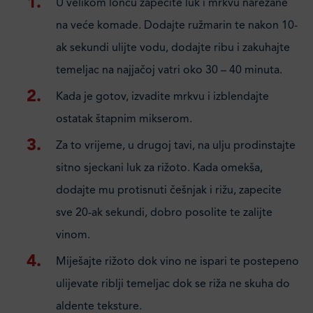
U velikom loncu zapecite luk i mrkvu narezane
na veće komade. Dodajte ružmarin te nakon 10-
ak sekundi ulijte vodu, dodajte ribu i zakuhajte
temeljac na najjačoj vatri oko 30 – 40 minuta.
Kada je gotov, izvadite mrkvu i izblendajte
ostatak štapnim mikserom.
Za to vrijeme, u drugoj tavi, na ulju prodinstajte
sitno sjeckani luk za rižoto. Kada omekša,
dodajte mu protisnuti češnjak i rižu, zapecite
sve 20-ak sekundi, dobro posolite te zalijte
vinom.
Miješajte rižoto dok vino ne ispari te postepeno
ulijevate riblji temeljac dok se riža ne skuha do
aldente teksture.