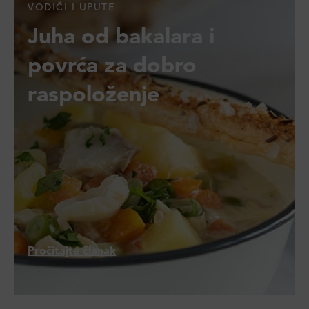
VODIČI I UPUTE
Juha od bakalara i
povrća za dobro
raspoloženje
Pročitajte članak