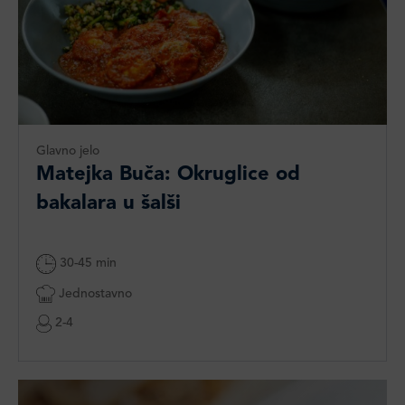
Glavno jelo
Matejka Buča: Okruglice od
bakalara u šalši
30-45 min
Jednostavno
2-4