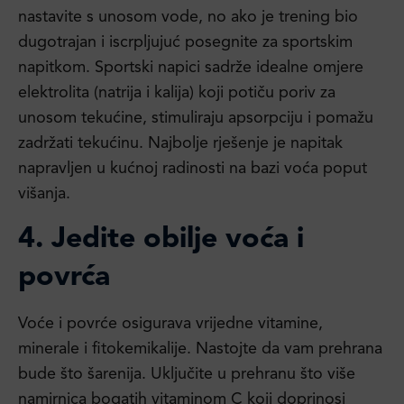
nastavite s unosom vode, no ako je trening bio
dugotrajan i iscrpljujuć posegnite za sportskim
napitkom. Sportski napici sadrže idealne omjere
elektrolita (natrija i kalija) koji potiču poriv za
unosom tekućine, stimuliraju apsorpciju i pomažu
zadržati tekućinu. Najbolje rješenje je napitak
napravljen u kućnoj radinosti na bazi voća poput
višanja.
4. Jedite obilje voća i
povrća
Voće i povrće osigurava vrijedne vitamine,
minerale i fitokemikalije. Nastojte da vam prehrana
bude što šarenija. Uključite u prehranu što više
namirnica bogatih vitaminom C koji doprinosi