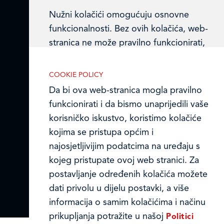
Prodajni centri
Nužni kolačići omogućuju osnovne
Ledo u inozemstvu
funkcionalnosti. Bez ovih kolačića, web-
stranica ne može pravilno funkcionirati,
Online formular
a isključiti ih možete mijenjanjem
postavki u svome web-pregledniku.
Obavijest o Privatnosti i Kolačići
COOKIE POLICY
Da bi ova web-stranica mogla pravilno
Privacy notice and Cookies
funkcionirati i da bismo unaprijedili vaše
korisničko iskustvo, koristimo kolačiće
© LEDO plus d.o.o. 2026.
Analitički kolačići
kojima se pristupa općim i
Analitički kolačići pomažu nam
najosjetljivijim podatcima na uređaju s
unaprijediti web-stranicu prikupljanjem i
kojeg pristupate ovoj web stranici. Za
analizom podataka o njeziinu korištenju.
postavljanje određenih kolačića možete
dati privolu u dijelu postavki, a više
informacija o samim kolačićima i načinu
prikupljanja potražite u našoj
Politici