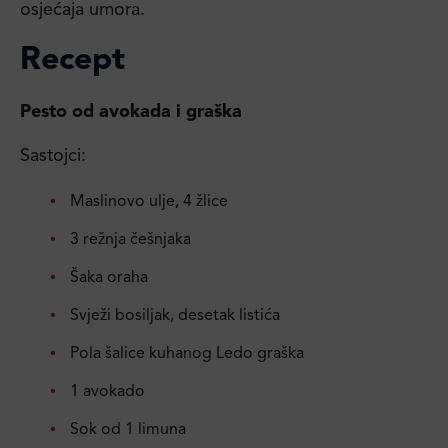
osjećaja umora.
Recept
Pesto od avokada i graška
Sastojci:
Maslinovo ulje, 4 žlice
3 režnja češnjaka
Šaka oraha
Svježi bosiljak, desetak listića
Pola šalice kuhanog Ledo graška
1 avokado
Sok od 1 limuna