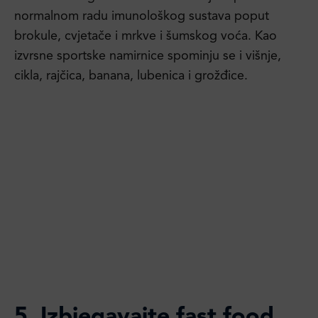
normalnom radu imunološkog sustava poput
brokule, cvjetače i mrkve i šumskog voća. Kao
izvrsne sportske namirnice spominju se i višnje,
cikla, rajčica, banana, lubenica i grožđice.
5. Izbjegavajte fast food