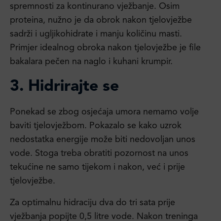
spremnosti za kontinurano vježbanje. Osim
proteina, nužno je da obrok nakon tjelovježbe
sadrži i ugljikohidrate i manju količinu masti.
Primjer idealnog obroka nakon tjelovježbe je file
bakalara pečen na naglo i kuhani krumpir.
3. Hidrirajte se
Ponekad se zbog osjećaja umora nemamo volje
baviti tjelovježbom. Pokazalo se kako uzrok
nedostatka energije može biti nedovoljan unos
vode. Stoga treba obratiti pozornost na unos
tekućine ne samo tijekom i nakon, već i prije
tjelovježbe.
Za optimalnu hidraciju dva do tri sata prije
vježbanja popijte 0,5 litre vode. Nakon treninga