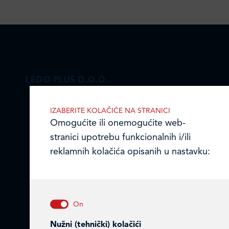
LEDO PLUS D.O.O.
Ulica Julija Knifera 10
,
IZABERITE KOLAČIĆE NA STRANICI
10000 Zagreb, Hrvatska
Omogućite ili onemogućite web-
TEL: +385 (0)1 2385 555
stranici upotrebu funkcionalnih i/ili
reklamnih kolačića opisanih u nastavku:
Email:
ledo@ledo.hr
OIB 07179054100
Matični broj (MB): 4938763
Ledo Hrvatska
Nužni (tehnički) kolačići