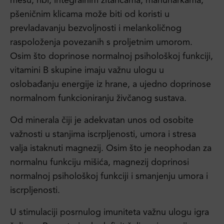
mesu, ribi, integralnim žitaricama, mahunarkama,
pšeničnim klicama može biti od koristi u
prevladavanju bezvoljnosti i melankoličnog
raspoloženja povezanih s proljetnim umorom.
Osim što doprinose normalnoj psihološkoj funkciji,
vitamini B skupine imaju važnu ulogu u
oslobađanju energije iz hrane, a ujedno doprinose
normalnom funkcioniranju živčanog sustava.
Od minerala čiji je adekvatan unos od osobite
važnosti u stanjima iscrpljenosti, umora i stresa
valja istaknuti magnezij. Osim što je neophodan za
normalnu funkciju mišića, magnezij doprinosi
normalnoj psihološkoj funkciji i smanjenju umora i
iscrpljenosti.
U stimulaciji posrnulog imuniteta važnu ulogu igra