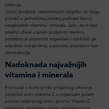
infekcija.
Uzroci proljetne nespremnosti nerijetko se mogu
pronaći u jednoličnoj zimskoj prehrani lišenoj
neophodnih vitamina i minerala. Zato, da bi bez
smetnji uživali u prvim proljetnim danima,
potrebno je pripremiti organizam i opskrbiti ga
vrijednim nutrijentima, u procesu poznatom kao
detoksikacija.
Nadoknada najvažnijih
vitamina i minerala
Prvi korak u borbi protiv proljetnog umora je
povećani unos vitamina C u organizam putem
pomno odabranog voća i povrća. Vitamin C
pridonosi smanjenju umora i iscrpljenosti te