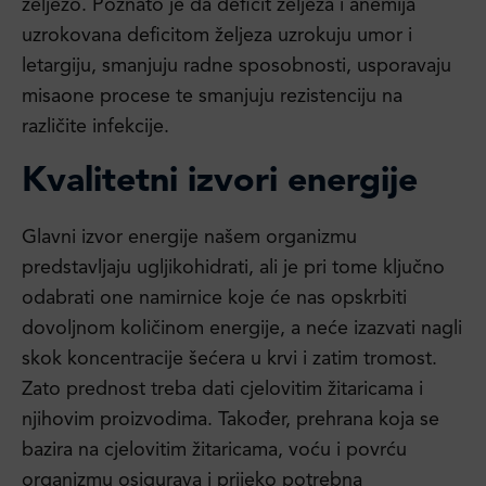
željezo. Poznato je da deficit željeza i anemija
uzrokovana deficitom željeza uzrokuju umor i
letargiju, smanjuju radne sposobnosti, usporavaju
misaone procese te smanjuju rezistenciju na
različite infekcije.
Kvalitetni izvori energije
Glavni izvor energije našem organizmu
predstavljaju ugljikohidrati, ali je pri tome ključno
odabrati one namirnice koje će nas opskrbiti
dovoljnom količinom energije, a neće izazvati nagli
skok koncentracije šećera u krvi i zatim tromost.
Zato prednost treba dati cjelovitim žitaricama i
njihovim proizvodima. Također, prehrana koja se
bazira na cjelovitim žitaricama, voću i povrću
organizmu osigurava i prijeko potrebna