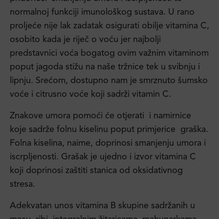
normalnoj funkciji imunološkog sustava. U rano
proljeće nije lak zadatak osigurati obilje vitamina C,
osobito kada je riječ o voću jer najbolji
predstavnici voća bogatog ovim važnim vitaminom
poput jagoda stižu na naše tržnice tek u svibnju i
lipnju. Srećom, dostupno nam je smrznuto šumsko
voće i citrusno voće koji sadrži vitamin C.
Znakove umora pomoći će otjerati i namirnice
koje sadrže folnu kiselinu poput primjerice graška.
Folna kiselina, naime, doprinosi smanjenju umora i
iscrpljenosti. Grašak je ujedno i izvor vitamina C
koji doprinosi zaštiti stanica od oksidativnog
stresa.
Adekvatan unos vitamina B skupine sadržanih u