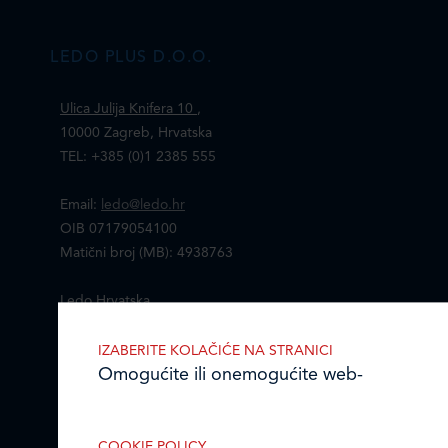
LEDO PLUS D.O.O.
Ulica Julija Knifera 10
,
10000 Zagreb, Hrvatska
TEL: +385 (0)1 2385 555
Email:
ledo@ledo.hr
OIB 07179054100
Matični broj (MB): 4938763
Ledo Hrvatska
Prodajni centri
IZABERITE KOLAČIĆE NA STRANICI
Omogućite ili onemogućite web-
Ledo u inozemstvu
stranici upotrebu funkcionalnih i/ili
reklamnih kolačića opisanih u nastavku:
Online formular
COOKIE POLICY