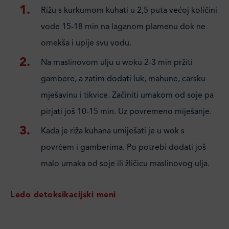
Rižu s kurkumom kuhati u 2,5 puta većoj količini
vode 15-18 min na laganom plamenu dok ne
omekša i upije svu vodu.
Na maslinovom ulju u woku 2-3 min pržiti
gambere, a zatim dodati luk, mahune, carsku
mješavinu i tikvice. Začiniti umakom od soje pa
pirjati još 10-15 min. Uz povremeno miješanje.
Kada je riža kuhana umiješati je u wok s
povrćem i gamberima. Po potrebi dodati još
malo umaka od soje ili žličicu maslinovog ulja.
Ledo detoksikacijski meni