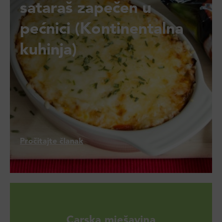
sataraš zapečen u
pećnici (Kontinentalna
kuhinja)
Pročitajte članak
Carska mješavina