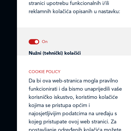
stranici upotrebu funkcionalnih i/ili
Matični broj (MB): 4938763
reklamnih kolačića opisanih u nastavku:
Ledo Hrvatska
Prodajni centri
Ledo u inozemstvu
Nužni (tehnički) kolačići
Online formular
Nužni kolačići omogućuju osnovne
COOKIE POLICY
funkcionalnosti. Bez ovih kolačića, web-
Obavijest o Privatnosti i Kolačići
stranica ne može pravilno funkcionirati,
Da bi ova web-stranica mogla pravilno
a isključiti ih možete mijenjanjem
funkcionirati i da bismo unaprijedili vaše
Privacy notice and Cookies
postavki u svome web-pregledniku.
korisničko iskustvo, koristimo kolačiće
© LEDO plus d.o.o. 2026.
kojima se pristupa općim i
najosjetljivijim podatcima na uređaju s
kojeg pristupate ovoj web stranici. Za
Analitički kolačići
postavljanje određenih kolačića možete