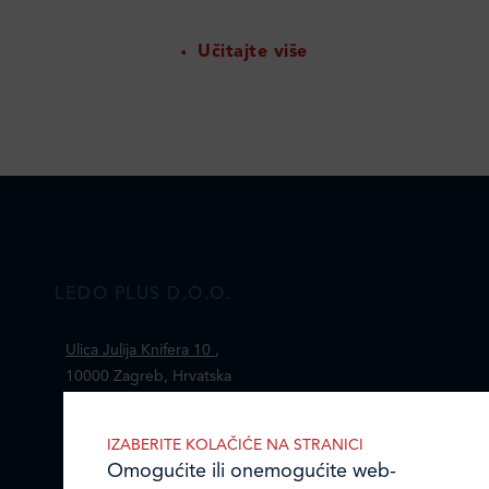
Učitajte više
LEDO PLUS D.O.O.
Ulica Julija Knifera 10
,
10000 Zagreb, Hrvatska
TEL: +385 (0)1 2385 555
IZABERITE KOLAČIĆE NA STRANICI
Email:
ledo@ledo.hr
Omogućite ili onemogućite web-
OIB 07179054100