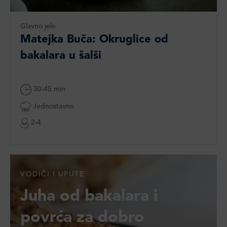
Glavno jelo
Matejka Buča: Okruglice od
bakalara u šalši
30-45 min
Jednostavno
2-4
VODIČI I UPUTE
Juha od bakalara i
povrća za dobro