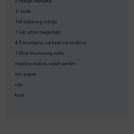
2 režnja češnjaka
1l vode
1dl zobenog vrhnja
1 luk, sitno nasjeckati
4-5 krumpira, narezati na kockice
1 žlica limunovog soka
majčina dušica, svježi peršin
sol, papar
ulje
kruh