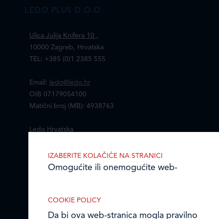
LEDO PLUS D.O.O.
Ulica Julija Knifera 10
,
10000 Zagreb, Hrvatska
TEL: +385 (0)1 2385 555
Email:
ledo@ledo.hr
OIB 07179054100
Matični broj (MB): 4938763
Ledo Hrvatska
Prodajni centri
IZABERITE KOLAČIĆE NA STRANICI
Omogućite ili onemogućite web-
Ledo u inozemstvu
stranici upotrebu funkcionalnih i/ili
reklamnih kolačića opisanih u nastavku:
Online formular
COOKIE POLICY
Da bi ova web-stranica mogla pravilno