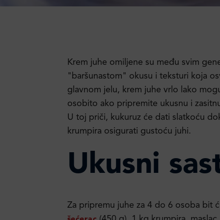
Krem juhe omiljene su među svim gener
"baršunastom" okusu i teksturi koja o
glavnom jelu, krem juhe vrlo lako mogu
osobito ako pripremite ukusnu i zasitn
U toj priči, kukuruz će dati slatkoću d
krumpira osigurati gustoću juhi.
Ukusni sast
Za pripremu juhe za 4 do 6 osoba bit
(450 g), 1 kg krumpira, maslac i
šećerac