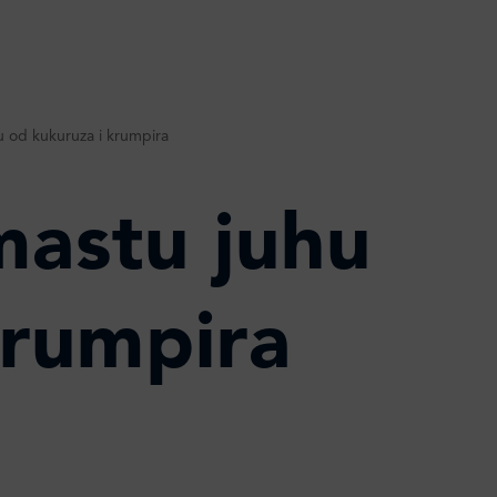
u od kukuruza i krumpira
mastu juhu
krumpira