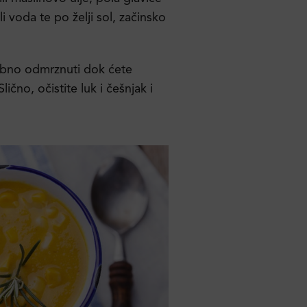
li voda te po želji sol, začinsko
ebno odmrznuti dok ćete
lično, očistite luk i češnjak i