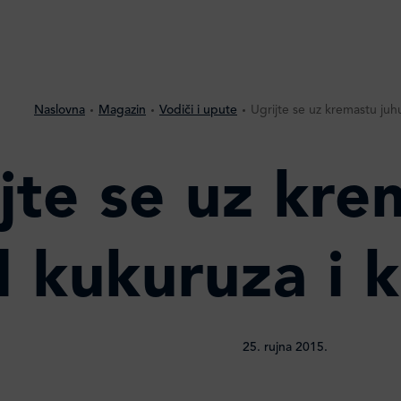
Naslovna
Magazin
Vodiči i upute
Ugrijte se uz kremastu juh
jte se uz kre
 kukuruza i 
25. rujna 2015.