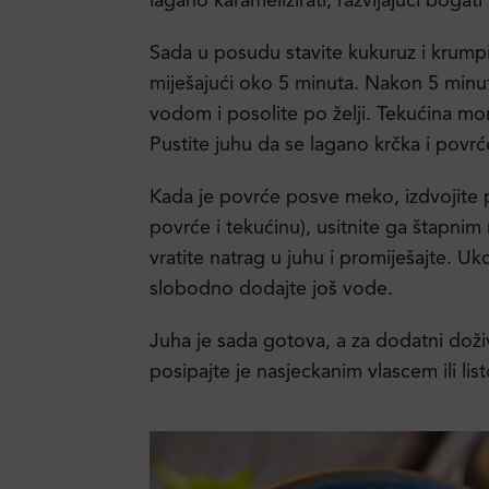
lagano karamelizirati, razvijajući bogati
Sada u posudu stavite kukuruz i krumpi
miješajući oko 5 minuta. Nakon 5 minut
vodom i posolite po želji. Tekućina mor
Pustite juhu da se lagano krčka i povrć
Kada je povrće posve meko, izdvojite p
povrće i tekućinu), usitnite ga štapnim
vratite natrag u juhu i promiješajte. U
slobodno dodajte još vode.
Juha je sada gotova, a za dodatni doživ
posipajte je nasjeckanim vlascem ili lis