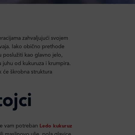
acijama zahvaljujući svojem
svaja. Iako obično prethode
 poslužiti kao glavno jelo,
u juhu od kukuruza i krumpira.
ok će škrobna struktura
ojci
 će vam potreban
Ledo kukuruz
li maslinovo ulje, pola glavice