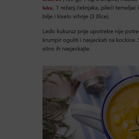
, 1 režanj češnjaka, pileći temeljac i
luka
bilje i kiselo vrhnje (3 žlice).
Ledo kukuruz prije upotrebe nije potr
krumpir oguliti i nasjeckati na kockice. S
sitno ih nasjeckajte.