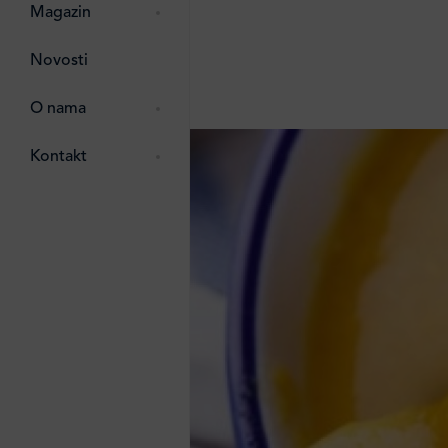
pti
 Lada
 ostalo
Magazin
g
zma
Novosti
ttro
e
O nama
e
e
Kontakt
ten
li