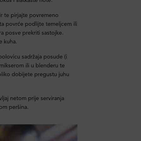
 okus i slatkaste note.
r te pirjajte povremeno
a povrće podlijte temeljcem ili
a posve prekriti sastojke.
e kuha.
olovicu sadržaja posude (i
 mikserom ili u blenderu te
koliko dobijete pregustu juhu
ljaj netom prije serviranja
tom peršina.