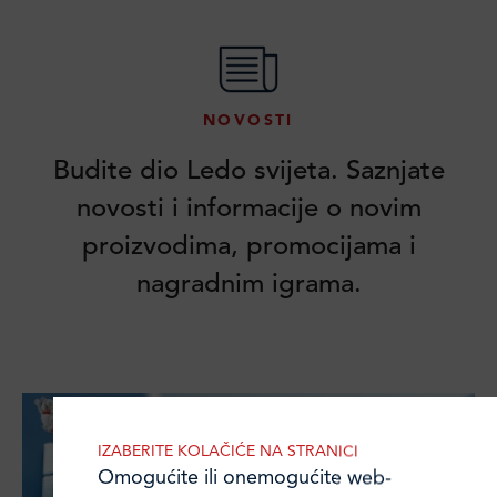
NOVOSTI
Budite dio Ledo svijeta. Saznjate
novosti i informacije o novim
proizvodima, promocijama i
nagradnim igrama.
IZABERITE KOLAČIĆE NA STRANICI
Omogućite ili onemogućite web-