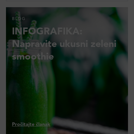
BLOG
INFOGRAFIKA:
Napravite ukusni zeleni
smoothie
Pročitajte članak