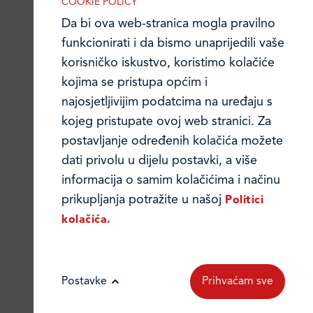
COOKIE POLICY
Da bi ova web-stranica mogla pravilno
funkcionirati i da bismo unaprijedili vaše
korisničko iskustvo, koristimo kolačiće
kojima se pristupa općim i
najosjetljivijim podatcima na uređaju s
kojeg pristupate ovoj web stranici. Za
postavljanje određenih kolačića možete
dati privolu u dijelu postavki, a više
informacija o samim kolačićima i načinu
prikupljanja potražite u našoj
Politici
28. 04. 2026.
kolačića.
Novi Macho proizvodi pomiču
granice inspirirani aktualnim
trendovima
Postavke
Prihvaćam sve