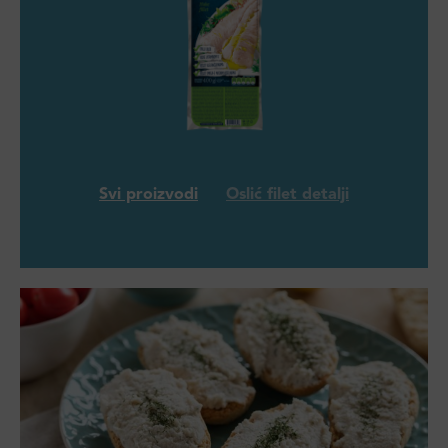
Svi proizvodi
Oslić filet detalji