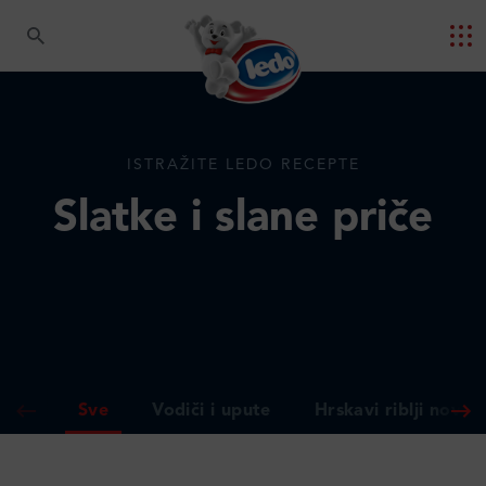
ISTRAŽITE LEDO RECEPTE
Slatke i slane priče
Sve
Vodiči i upute
Hrskavi riblji novite