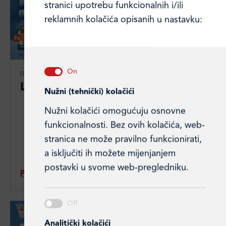
stranici upotrebu funkcionalnih i/ili
reklamnih kolačića opisanih u nastavku:
06. 07. 2026.
Ledeno dobra nagradna igra
Nužni (tehnički) kolačići
Nužni kolačići omogućuju osnovne
funkcionalnosti. Bez ovih kolačića, web-
stranica ne može pravilno funkcionirati,
a isključiti ih možete mijenjanjem
postavki u svome web-pregledniku.
Pročitajte članak
Analitički kolačići