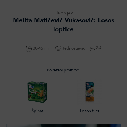
Glavno jelo
Melita Matičević Vukasović: Losos
loptice
2-4
Jednostavno
30-45 min
Povezani proizvodi
Špinat
Losos filet