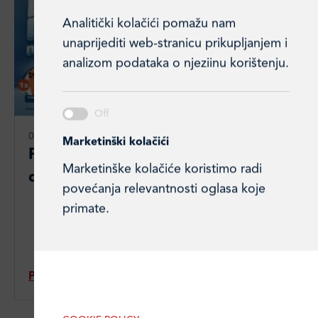
Analitički kolačići pomažu nam
unaprijediti web-stranicu prikupljanjem i
analizom podataka o njeziinu korištenju.
06. 07. 2026.
Marketinški kolačići
Pravila nagradne igre ''Ledeno
Marketinške kolačiće koristimo radi
dobra nagradna igra''
povećanja relevantnosti oglasa koje
primate.
Pročitajte članak