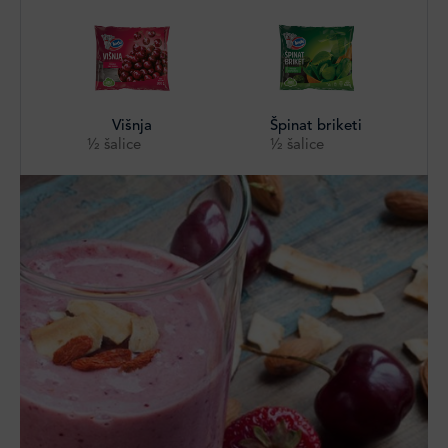
Višnja
Špinat briketi
½ šalice
½ šalice