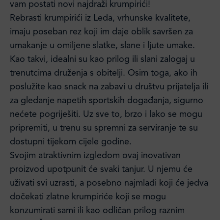
vam postati novi najdraži krumpirići!
Rebrasti krumpirići iz Leda, vrhunske kvalitete,
imaju poseban rez koji im daje oblik savršen za
umakanje u omiljene slatke, slane i ljute umake.
Kao takvi, idealni su kao prilog ili slani zalogaj u
trenutcima druženja s obitelji. Osim toga, ako ih
poslužite kao snack na zabavi u društvu prijatelja ili
za gledanje napetih sportskih događanja, sigurno
nećete pogriješiti. Uz sve to, brzo i lako se mogu
pripremiti, u trenu su spremni za serviranje te su
dostupni tijekom cijele godine.
Svojim atraktivnim izgledom ovaj inovativan
proizvod upotpunit će svaki tanjur. U njemu će
uživati svi uzrasti, a posebno najmlađi koji će jedva
dočekati zlatne krumpiriće koji se mogu
konzumirati sami ili kao odličan prilog raznim