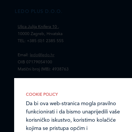
LEDO PLUS D.O.O.
Ulica Julija Knifera 10
,
10000 Zagreb, Hrvatska
TEL: +385 (0)1 2385 555
Email:
ledo@ledo.hr
OIB 07179054100
Matični broj (MB): 4938763
Ledo Hrvatska
COOKIE POLICY
Prodajni centri
Da bi ova web-stranica mogla pravilno
funkcionirati i da bismo unaprijedili vaše
Ledo u inozemstvu
korisničko iskustvo, koristimo kolačiće
Online formular
kojima se pristupa općim i