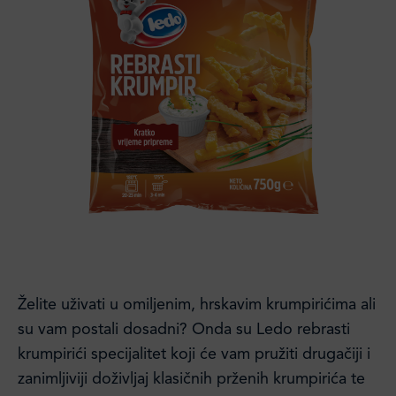
Želite uživati u omiljenim, hrskavim krumpirićima ali
su vam postali dosadni? Onda su Ledo rebrasti
krumpirići specijalitet koji će vam pružiti drugačiji i
zanimljiviji doživljaj klasičnih prženih krumpirića te