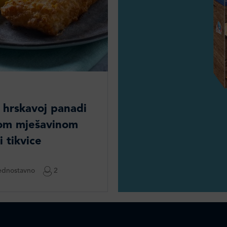
 u hrskavoj panadi
nom mješavinom
i tikvice
dnostavno
2