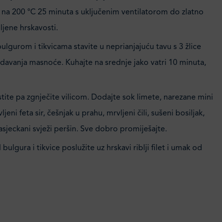
li na 200 °C 25 minuta s uključenim ventilatorom do zlatno
eljene hrskavosti.
ulgurom i tikvicama stavite u neprianjajuću tavu s 3 žlice
davanja masnoće. Kuhajte na srednje jako vatri 10 minuta,
ite pa zgnječite vilicom. Dodajte sok limete, narezane mini
ljeni feta sir, češnjak u prahu, mrvljeni čili, sušeni bosiljak,
nasjeckani svježi peršin. Sve dobro promiješajte.
ulgura i tikvice poslužite uz hrskavi riblji filet i umak od