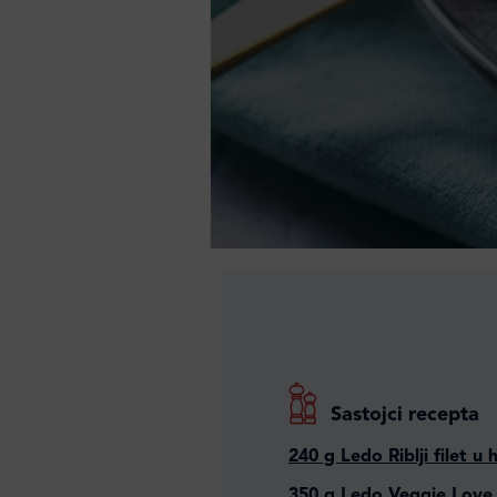
Sastojci recepta
240 g Ledo Riblji filet u
350 g Ledo Veggie Love B