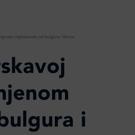
ačinjenom mješavinom od bulgura i tikvice
hrskavoj
injenom
ulgura i