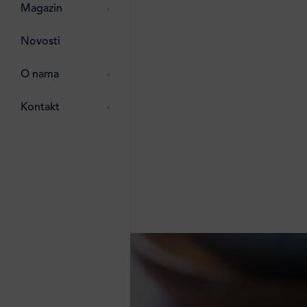
pti
 Lada
 ostalo
Magazin
g
zma
Novosti
ttro
e
O nama
e
e
Kontakt
ten
li