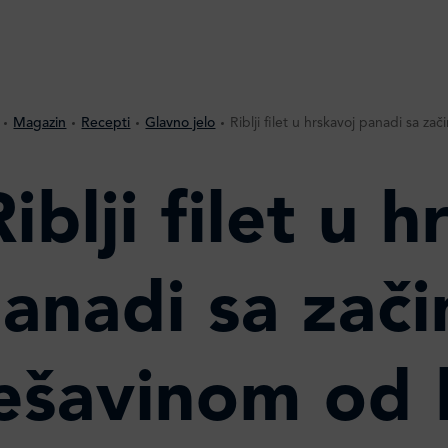
Magazin
Recepti
Glavno jelo
Riblji filet u hrskavoj panadi sa z
Riblji filet u 
anadi sa zač
ešavinom od b