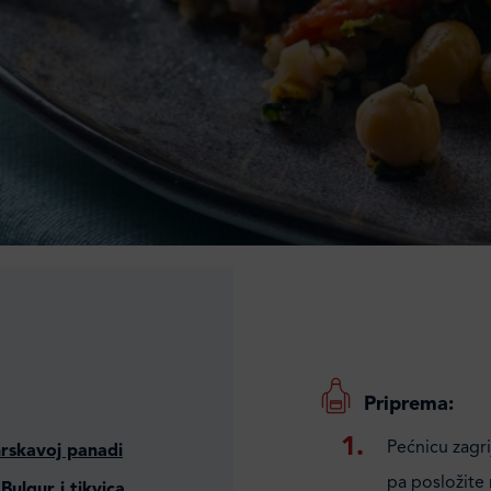
Priprema:
Pećnicu zagr
 hrskavoj panadi
pa posložite r
ulgur i tikvica