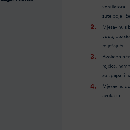
ventilatora i
žute boje i ž
Mješavinu s b
vode, bez do
miješajući.
Avokado očist
rajčice, namrv
sol, papar i 
Mješavinu od b
avokada.