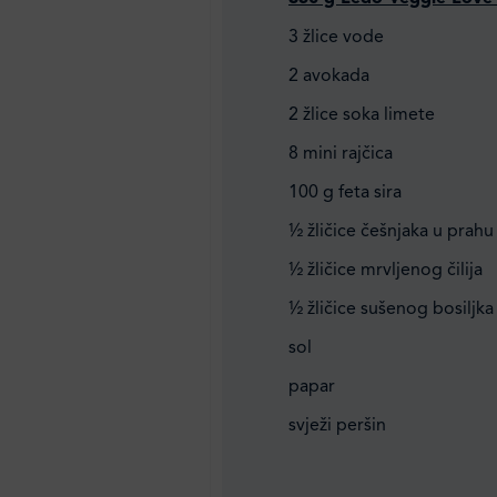
3 žlice vode
2 avokada
2 žlice soka limete
8 mini rajčica
100 g feta sira
½ žličice češnjaka u prahu
½ žličice mrvljenog čilija
½ žličice sušenog bosiljka
sol
papar
svježi peršin