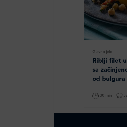
Glavno jelo
Riblji filet
sa začinje
od bulgura 
30 min
Je