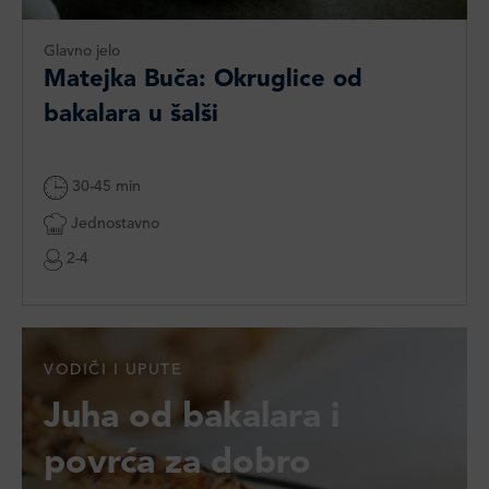
Glavno jelo
Matejka Buča: Okruglice od
bakalara u šalši
30-45 min
Jednostavno
2-4
VODIČI I UPUTE
Juha od bakalara i
povrća za dobro