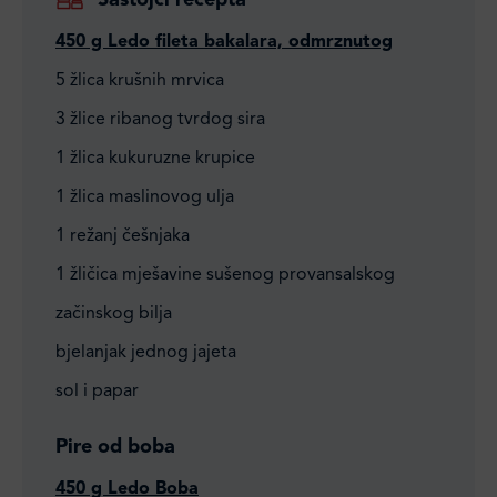
Sastojci recepta
450 g Ledo fileta bakalara, odmrznutog
5 žlica krušnih mrvica
3 žlice ribanog tvrdog sira
1 žlica kukuruzne krupice
1 žlica maslinovog ulja
1 režanj češnjaka
1 žličica mješavine sušenog provansalskog
začinskog bilja
bjelanjak jednog jajeta
sol i papar
Pire od boba
450 g Ledo Boba