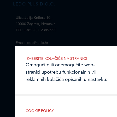
LEDO PLUS D.O.O.
Ulica Julija Knifera 10
,
10000 Zagreb, Hrvatska
TEL: +385 (0)1 2385 555
Email:
ledo@ledo.hr
OIB 07179054100
Matični broj (MB): 4938763
IZABERITE KOLAČIĆE NA STRANICI
Omogućite ili onemogućite web-
Ledo Hrvatska
stranici upotrebu funkcionalnih i/ili
reklamnih kolačića opisanih u nastavku:
Prodajni centri
Ledo u inozemstvu
Online formular
COOKIE POLICY
Nužni (tehnički) kolačići