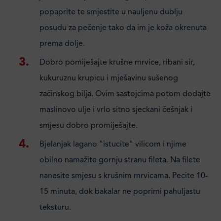
popaprite te smjestite u nauljenu dublju
posudu za pečenje tako da im je koža okrenuta
prema dolje.
Dobro pomiješajte krušne mrvice, ribani sir,
kukuruznu krupicu i mješavinu sušenog
začinskog bilja. Ovim sastojcima potom dodajte
maslinovo ulje i vrlo sitno sjeckani češnjak i
smjesu dobro promiješajte.
Bjelanjak lagano "istucite" vilicom i njime
obilno namažite gornju stranu fileta. Na filete
nanesite smjesu s krušnim mrvicama. Pecite 10-
15 minuta, dok bakalar ne poprimi pahuljastu
teksturu.