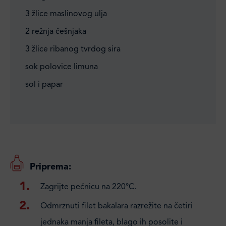
3 žlice maslinovog ulja
2 režnja češnjaka
3 žlice ribanog tvrdog sira
sok polovice limuna
sol i papar
Priprema:
Zagrijte pećnicu na 220°C.
Odmrznuti filet bakalara razrežite na četiri
jednaka manja fileta, blago ih posolite i