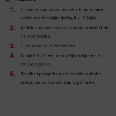
U većoj posudi pržite pancetu. Kada se mast
počne topiti dodajte ljutika, luk i češnjak.
Kada luk postane staklast, dodajte grašak i bob,
pa promiješajte.
Ulijte temeljac, šećer i mentu.
Kuhajte 10-15 min te po želji dodajte malo
limunovog soka.
Posolite i popaprite pa djelomično usitnite
sadržaj variva pomoću štapnog miksera.