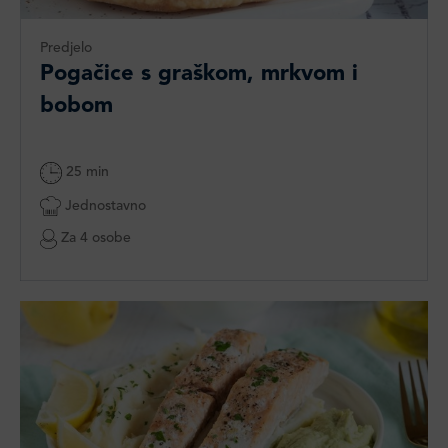
Predjelo
Pogačice s graškom, mrkvom i
bobom
25 min
Jednostavno
Za 4 osobe