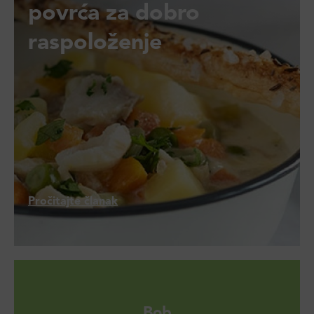
povrća za dobro
raspoloženje
Pročitajte članak
Bob