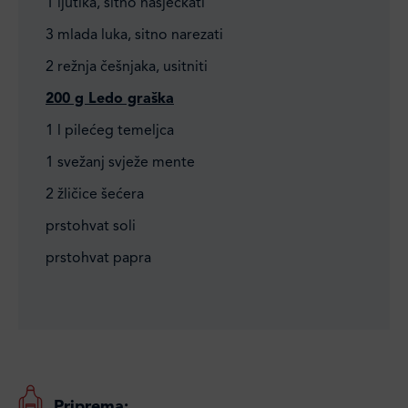
1 ljutika, sitno nasjeckati
3 mlada luka, sitno narezati
2 režnja češnjaka, usitniti
200 g Ledo graška
1 l pilećeg temeljca
1 svežanj svježe mente
2 žličice šećera
prstohvat soli
prstohvat papra
Priprema: