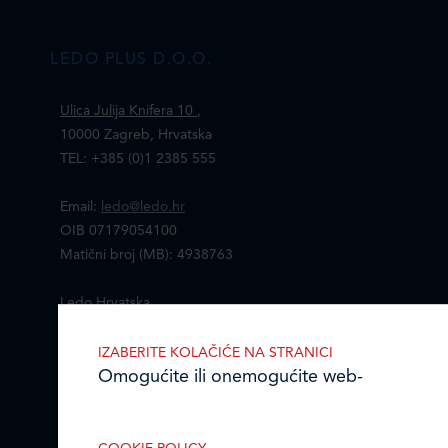
LEDO PLUS D.O.O.
Ulica Julija Knifera 10
,
10000 Zagreb, Hrvatska
TEL: +385 (0)1 2385 555
Email:
ledo@ledo.hr
OIB 07179054100
Matični broj (MB): 4938763
Ledo Hrvatska
Prodajni centri
IZABERITE KOLAČIĆE NA STRANICI
Omogućite ili onemogućite web-
Ledo u inozemstvu
stranici upotrebu funkcionalnih i/ili
reklamnih kolačića opisanih u nastavku:
Online formular