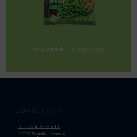
Svi proizvodi
Grašak detalji
LEDO PLUS D.O.O.
Ulica Julija Knifera 10
,
10000 Zagreb, Hrvatska