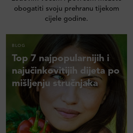
obogatiti svoju prehranu tijekom
cijele godine.
BLOG
Top 7 najpopularnijih i
najučinkovitijih dijeta po
mišljenju stručnjaka