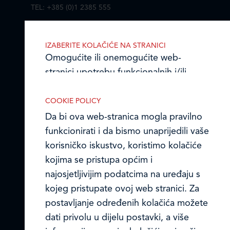
TEL: +385 (0)1 2385 555
Email:
ledo@ledo.hr
OIB 07179054100
IZABERITE KOLAČIĆE NA STRANICI
Matični broj (MB): 4938763
Omogućite ili onemogućite web-
stranici upotrebu funkcionalnih i/ili
Ledo Hrvatska
reklamnih kolačića opisanih u nastavku:
COOKIE POLICY
Prodajni centri
Da bi ova web-stranica mogla pravilno
funkcionirati i da bismo unaprijedili vaše
Ledo u inozemstvu
korisničko iskustvo, koristimo kolačiće
Online formular
kojima se pristupa općim i
Nužni (tehnički) kolačići
najosjetljivijim podatcima na uređaju s
Nužni kolačići omogućuju osnovne
Obavijest o Privatnosti i Kolačići
kojeg pristupate ovoj web stranici. Za
funkcionalnosti. Bez ovih kolačića, web-
postavljanje određenih kolačića možete
Privacy notice and Cookies
stranica ne može pravilno funkcionirati,
dati privolu u dijelu postavki, a više
a isključiti ih možete mijenjanjem
© LEDO plus d.o.o. 2026.