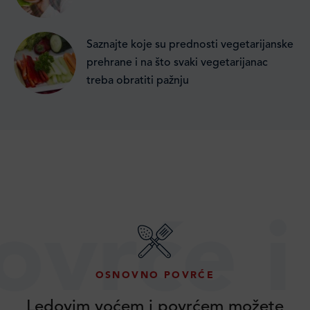
Saznajte koje su prednosti vegetarijanske
prehrane i na što svaki vegetarijanac
treba obratiti pažnju
rće i v
OSNOVNO POVRĆE
Ledovim voćem i povrćem možete