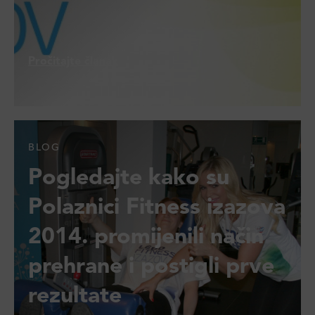
Pročitajte članak
BLOG
Pogledajte kako su
Polaznici Fitness izazova
2014. promijenili način
prehrane i postigli prve
rezultate