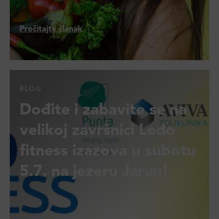
Pročitajte članak
BLOG
Dođite i zabavite se na
velikoj završnici Ledo
fitness izazova u subotu
5.7. na jezeru Jarun!