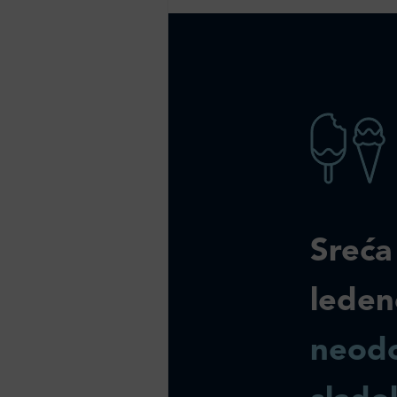
Sreća
leden
neodo