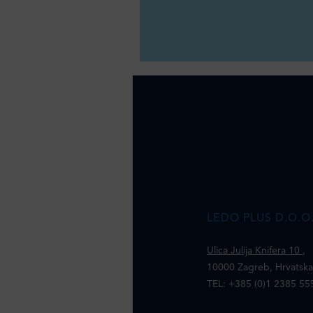
LEDO PLUS D.O.O
Ulica Julija Knifera 10
,
10000 Zagreb, Hrvatsk
TEL: +385 (0)1 2385 55