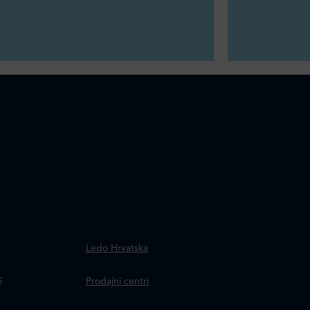
.
Ledo Hrvatska
a
5
Prodajni centri