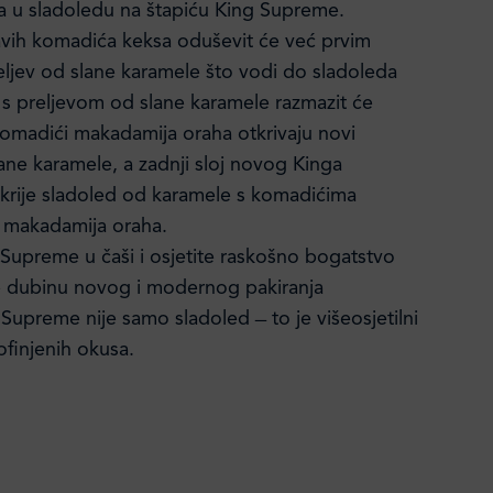
ja u sladoledu na štapiću King Supreme.
kavih komadića keksa oduševit će već prvim
eljev od slane karamele što vodi do sladoleda
s preljevom od slane karamele razmazit će
omadići makadamija oraha otkrivaju novi
lane karamele, a zadnji sloj novog Kinga
krije sladoled od karamele s komadićima
 makadamija oraha.
 Supreme u čaši i osjetite raskošno bogatstvo
e dubinu novog i modernog pakiranja
Supreme nije samo sladoled ̶ to je višeosjetilni
rofinjenih okusa.