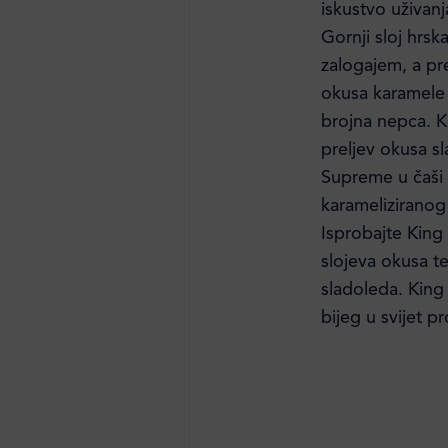
iskustvo uživan
Gornji sloj hrs
zalogajem, a pr
okusa karamele 
brojna nepca. K
preljev okusa s
Supreme u čaši 
karameliziranog
Isprobajte King
slojeva okusa t
sladoleda. King 
bijeg u svijet p