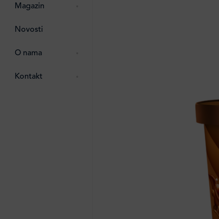
pti
 Lada
 ostalo
Magazin
g
zma
Novosti
ttro
e
O nama
e
e
Kontakt
ten
li