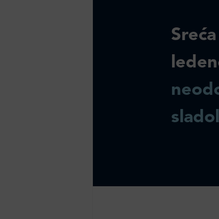
Sreća
leden
neodo
slado