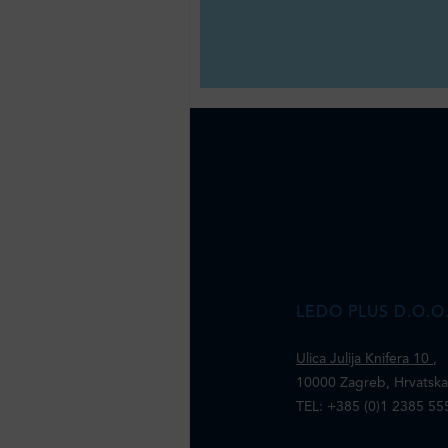
LEDO PLUS D.O.O
Ulica Julija Knifera 10
,
10000 Zagreb, Hrvatsk
TEL: +385 (0)1 2385 55