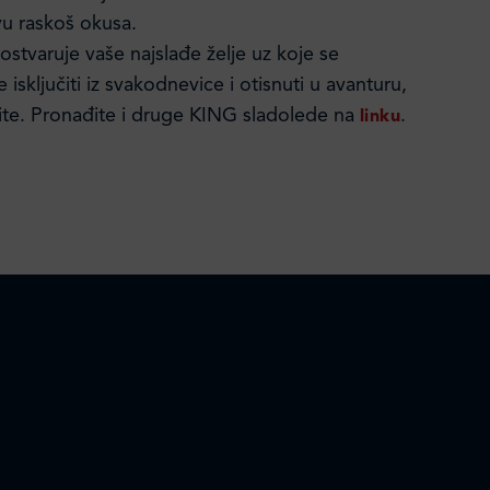
vu raskoš okusa.
stvaruje vaše najslađe želje uz koje se
isključiti iz svakodnevice i otisnuti u avanturu,
te. Pronađite i druge KING sladolede na
.
linku