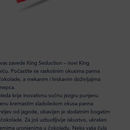
 vas zavede King Seduction – novi King
piću. Počastite se raskošnim okusima panna
 čokolade, a mekanim i hrskavim doživljajima
 nepca.
leda krije inovativnu sočnu jezgru punjenu
enu kremastim sladoledom okusa panna
preljev od jagode, obavijen je dodatnim bogatim
čokolade. Za još uzbudljivije iskustvo, ukrašen
demima uronjenima u čokoladu. Neka vaša čula