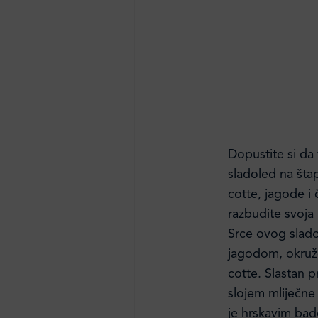
Dopustite si da
sladoled na šta
cotte, jagode i
razbudite svoja
Srce ovog slado
jagodom, okruž
cotte. Slastan 
slojem mliječne 
je hrskavim ba