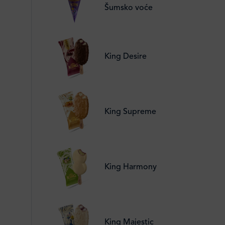
Šumsko voće
King Desire
King Supreme
King Harmony
King Majestic