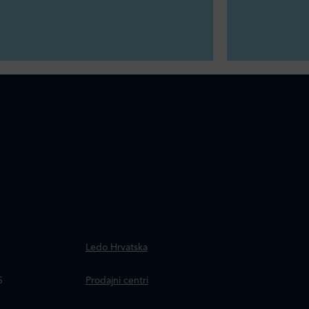
.
Ledo Hrvatska
a
5
Prodajni centri