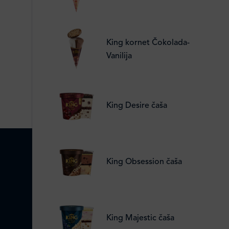
King kornet Čokolada-
Vanilija
King Desire čaša
King Obsession čaša
King Majestic čaša