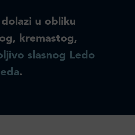
 dolazi u obliku
og, kremastog,
ljivo slasnog Ledo
leda
.