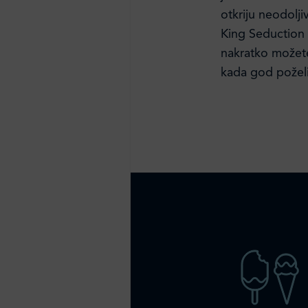
otkriju neodolji
King Seduction o
nakratko možete 
kada god poželi