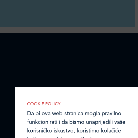
COOKIE POLICY
Da bi ova web-stranica mogla pravilno
funkcionirati i da bismo unaprijedili vaše
korisničko iskustvo, koristimo kolačiće
IZABERITE KOLAČIĆE NA STRANICI