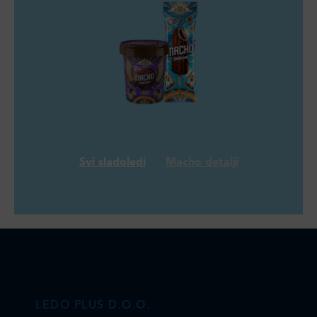
Svi sladoledi
Macho detalji
LEDO PLUS D.O.O.