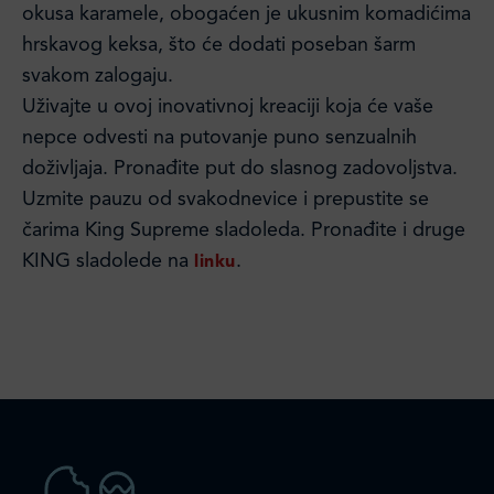
okusa karamele, obogaćen je ukusnim komadićima
hrskavog keksa, što će dodati poseban šarm
svakom zalogaju.
Uživajte u ovoj inovativnoj kreaciji koja će vaše
nepce odvesti na putovanje puno senzualnih
doživljaja. Pronađite put do slasnog zadovoljstva.
Uzmite pauzu od svakodnevice i prepustite se
čarima King Supreme sladoleda. Pronađite i druge
KING sladolede na
.
linku