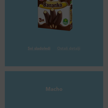
Svi sladoledi
Ostali detalji
Macho