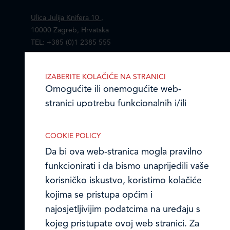
Ulica Julija Knifera 10
,
10000 Zagreb, Hrvatska
TEL: +385 (0)1 2385 555
Email:
ledo@ledo.hr
IZABERITE KOLAČIĆE NA STRANICI
OIB 07179054100
Omogućite ili onemogućite web-
Matični broj (MB): 4938763
stranici upotrebu funkcionalnih i/ili
Ledo Hrvatska
reklamnih kolačića opisanih u nastavku:
COOKIE POLICY
Prodajni centri
Da bi ova web-stranica mogla pravilno
funkcionirati i da bismo unaprijedili vaše
Ledo u inozemstvu
korisničko iskustvo, koristimo kolačiće
Online formular
Nužni (tehnički) kolačići
kojima se pristupa općim i
najosjetljivijim podatcima na uređaju s
Nužni kolačići omogućuju osnovne
Obavijest o Privatnosti i Kolačići
kojeg pristupate ovoj web stranici. Za
funkcionalnosti. Bez ovih kolačića, web-