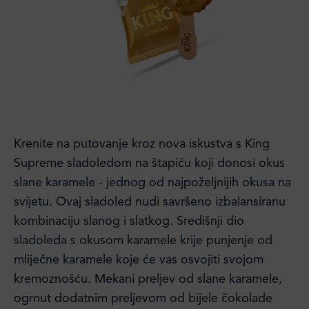
Krenite na putovanje kroz nova iskustva s King
Supreme sladoledom na štapiću koji donosi okus
slane karamele - jednog od najpoželjnijih okusa na
svijetu. Ovaj sladoled nudi savršeno izbalansiranu
kombinaciju slanog i slatkog. Središnji dio
sladoleda s okusom karamele krije punjenje od
mliječne karamele koje će vas osvojiti svojom
kremoznošću. Mekani preljev od slane karamele,
ogrnut dodatnim preljevom od bijele čokolade