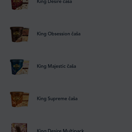
King Desire čaša
King Obsession čaša
King Majestic čaša
King Supreme čaša
King Desire Multipack