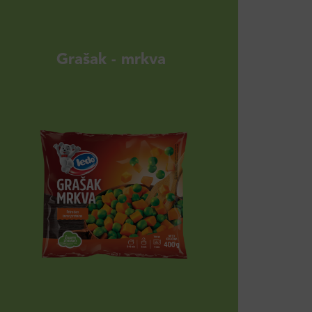
Grašak - mrkva