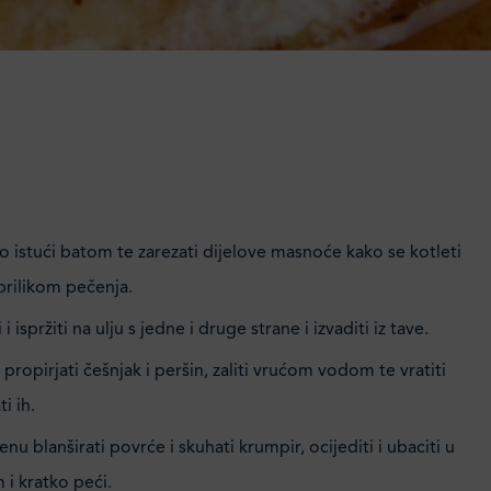
 istući batom te zarezati dijelove masnoće kako se kotleti
 prilikom pečenja.
i ispržiti na ulju s jedne i druge strane i izvaditi iz tave.
 propirjati češnjak i peršin, zaliti vrućom vodom te vratiti
ti ih.
 blanširati povrće i skuhati krumpir, ocijediti i ubaciti u
 i kratko peći.