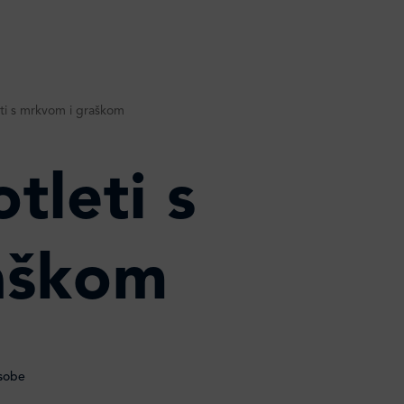
ti s mrkvom i graškom
tleti s
aškom
osobe