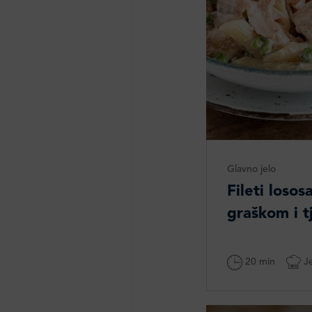
Glavno jelo
Fileti loso
graškom i 
20 min
Je