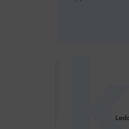
Uk
Ledo