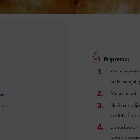
Priprema:
Kotlete dobro
ne bi savijali
Meso nasoliti 
ve
ra
Na istom ulju
kotlete i pirja
U međuvremenu
tavu s mesom