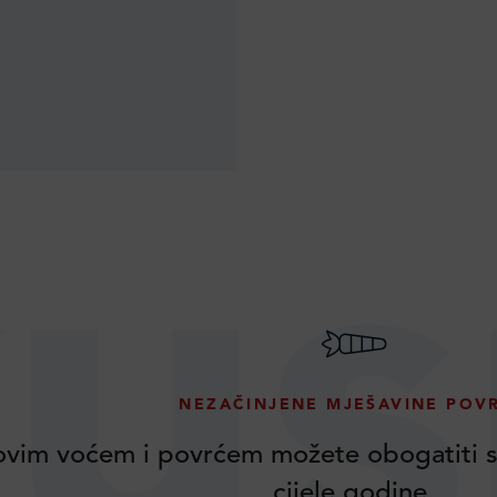
us
NEZAČINJENE MJEŠAVINE POV
vim voćem i povrćem možete obogatiti s
cijele godine.