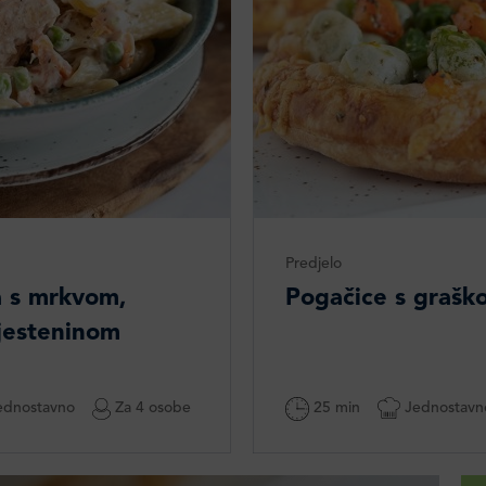
Predjelo
sa s mrkvom,
Pogačice s graš
tjesteninom
dnostavno
Za 4 osobe
25 min
Jednostavn