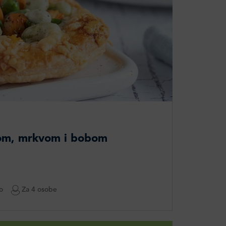
kom, mrkvom i bobom
o
Za 4 osobe