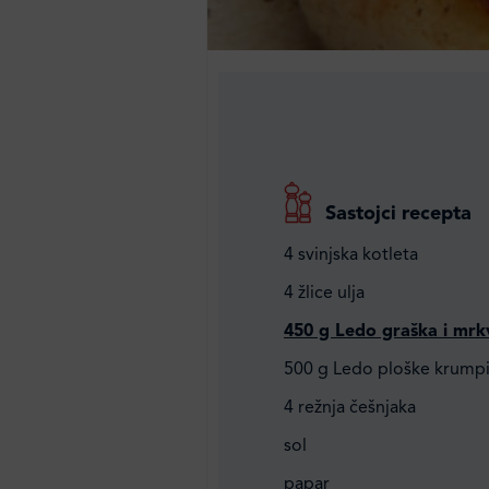
Sastojci recepta
4 svinjska kotleta
4 žlice ulja
450 g Ledo graška i mrk
500 g Ledo ploške krumpi
4 režnja češnjaka
sol
papar