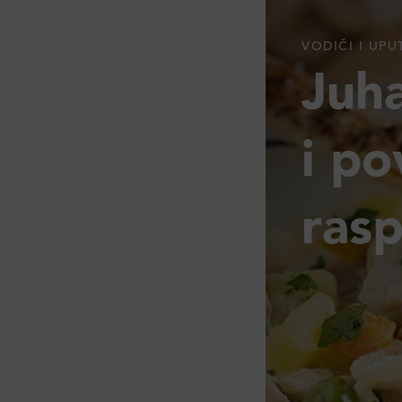
VODIČI I UPU
Juh
i po
ras