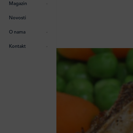
pti
 Lada
 ostalo
Magazin
g
zma
Novosti
ttro
e
O nama
e
e
Kontakt
ten
li