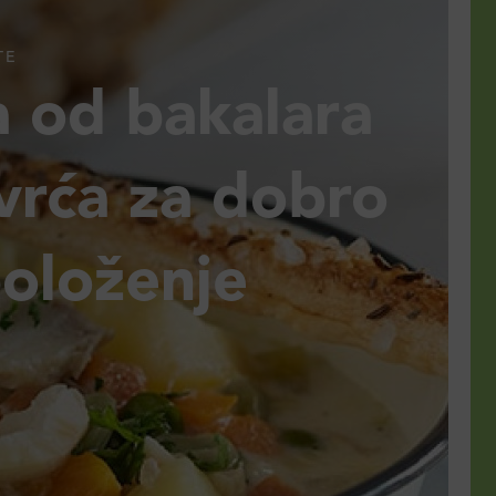
TE
a od bakalara
vrća za dobro
položenje