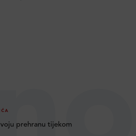
no
RĆA
voju prehranu tijekom